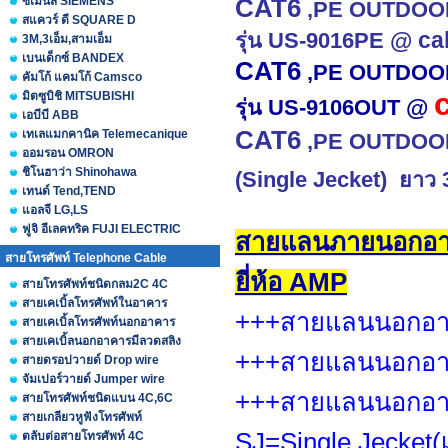
ซีเมนส์ SIEMENS
CAT6
,PE OUTDOOR w
สแควร์ ดี SQUARE D
@ cal
รุ่น US-9016PE
3M,3เอ็ม,สามเอ็ม
เบนเด็กซ์ BANDEX
CAT6
,PE OUTDOOR 
คัมโก้ แคมโก้ Camsco
c
มิตซูบิชิ MITSUBISHI
@
รุ่น US-9106OUT
เอบีบี ABB
CAT6
เทเลแมกคานิค Telemecanique
,PE OUTDOOR w
ออมรอน OMRON
ชิโนฮาว่า Shinohawa
(Single Jecket) ยาว 
เทนด์ Tend,TEND
แอลจี LG,LS
ฟูจิ อีเลคทริค FUJI ELECTRIC
สายแลนภายนอกอ
สายโทรศัพท์ Telephone Cable
ยี่ห้อ AMP
สายโทรศัพท์ชนิดกลม2C 4C
สายเคเบิ้ลโทรศัพท์ในอาคาร
+++สายแลนนอกอา
สายเคเบิ้ลโทรศัพท์นอกอาคาร
สายเคเบิ้ลนอกอาคารมีลวดสลิง
+++สายแลนนอกอา
สายดรอปวายด์ Drop wire
จัมเปอร์วายด์ Jumper wire
+++สายแลนนอกอาค
สายโทรศัพท์ชนิดแบน 4C,6C
สายเกลียวหูฟังโทรศัพท์
SJ=Single Jecket(เป
ตลับต่อสายโทรศัพท์ 4C