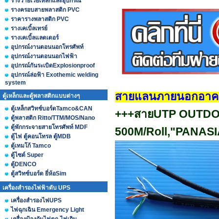
รางวายเวย์เหล็กและอุปกรณ์
รางครอบสายพลาสติก PVC
ราคารางพลาสติก PVC
รางเคเบิ้ลเทรย์
รางเคเบิ้ลแลดเดอร์
อุปกรณ์งานตอนนอกโทรศัพท์
อุปกรณ์งานตอนนอกไฟฟ้า
อุปกรณ์กันระเบิดExplosionproof
อุปกรณ์ล่อฟ้า Exothemic welding
system
สายแลนภายนอกอาคาร
ตู้เหล็กและตู้พลาสติกแบบต่างๆ
ตู้เหล็กสวิทช์บอร์ดTamco&CAN
+++สายUTP OUTDOO
ตู้พลาสติก Ritto/TTM/MOS/Nano
ตู้พักกระจายสายโทรศัพท์ MDF
500M/Roll,"PANASI
ตู้ไฟ ตู้คอนโทรล ตู้MDB
ตู้เทมโก้ Tamco
ตู้ไซต์ Super
ตู้DENCO
ตู้สวิทซ์บอร์ด ยี่ห้อSim
เครื่องสำรองไฟฟ้าดับ UPS
เครื่องสำรองไฟUPS
ไฟฉุกเฉิน Emergency Light