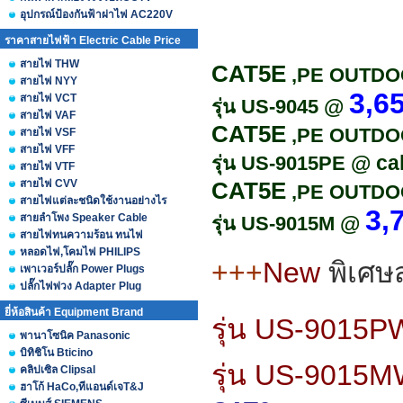
อุปกรณ์ป้องกันฟ้าผ่าไฟ AC220V
ราคาสายไฟฟ้า Electric Cable Price
สายไฟ THW
CAT5E
,PE OUTDOO
สายไฟ NYY
3,6
สายไฟ VCT
@
รุ่น US-9045
สายไฟ VAF
CAT5E
,PE OUTDOOR
สายไฟ VSF
สายไฟ VFF
@ cal
รุ่น US-9015PE
สายไฟ VTF
สายไฟ CVV
CAT5E
,PE OUTDOOR
สายไฟแต่ละชนิดใช้งานอย่างไร
3,
สายลำโพง Speaker Cable
@
รุ่น US-9015M
สายไฟทนความร้อน ทนไฟ
หลอดไฟ,โคมไฟ PHILIPS
+++
New
พิเศ
เพาเวอร์ปลั๊ก Power Plugs
ปลั๊กไฟพ่วง Adapter Plug
ยี่ห้อสินค้า Equipment Brand
รุ่น US-9015P
พานาโซนิค Panasonic
บิทิชิโน Bticino
รุ่น US-9015M
คลิปเซิล Clipsal
ฮาโก้ HaCo,ทีแอนด์เจT&J