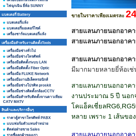
เครื่องป้องกันไฟตก-ไฟเกิน
ไฟฉุกเฉิน ยี่ห้อ SUNNY
24
แบตเตอรี่ Battery
ขายในราคาเพียงเมตรละ
แบตเตอรี่แห้ง
แบตเตอรี่มอเตอร์ไซด์
สายแลนภายนอกอาค
เครื่องชาร์จแบตเตอรี่แห้ง
สายแลนภายนอกอาคา
เครื่องมือสำหรับงานติดตั้งTools
เครื่องมือช่างทั่วไป
เครื่องมือช่างโทรศัพท์
สายแลนภายนอกอาคา
เครื่องมือติดตั้งระบบ LAN
เครื่องมือติดตั้ง Fiber Optic
มีมากมายหลายยี่ห้อ
เครื่องมือ FLUKE Network
เครื่องมืองานอิเล็คทรอนิกส์
สายแลนภายนอกอาคาร
เครื่องมือช่างโปรคิท proskit
เครื่องมือช่างติดตั้งกล้องCCTV
งานประมาณ 5 ปี นอกจ
เครื่องมือสำหรับติดตั้งจานดาวเทียม
CATV MATV
โคแอ็คเชี่ยลRG6,RG59
สินค้าและบริการอื่นๆ
หลาย เพราะ 1 เส้นของ
ราคาตู้สาขาโทรศัพท์ PABX
แบบฟอร์มตัวแทนจำหน่าย
ติดต่อฝ่ายขาย Sales
สายแลนภายนอกอาคารU
รายชื่อลูกค้าของเรา