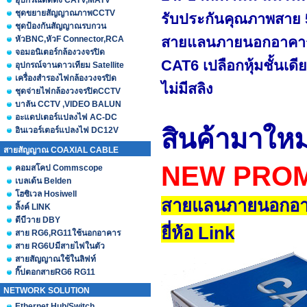
อุปกรณ์ติดตั้ง CATV,MATV
ชุดขยายสัญญาณภาพCCTV
รับประกันคุณภาพสาย 5
ชุดป้องกันสัญญาณรบกวน
หัวBNC,หัวF Connector,RCA
สายแลนภายนอกอาคาร ยี่
จอมอนิเตอร์กล้องวงจรปิด
CAT6 เปลือกหุ้มชั้นเดี
อุปกรณ์จานดาวเทียม Satellite
เครื่องสำรองไฟกล้องวงจรปิด
ไม่มีสลิง
ชุดจ่ายไฟกล้องวงจรปิดCCTV
บาลัน CCTV ,VIDEO BALUN
อะแดปเตอร์แปลงไฟ AC-DC
สินค้ามาให
อินเวอร์เตอร์แปลงไฟ DC12V
สายสัญญาณ COAXIAL CABLE
NEW PRO
คอมสโคป Commscope
เบลเด้น Belden
โฮซิเวล Hosiwell
สายแลนภายนอกอ
ลิ้งค์ LINK
ดีบีวาย DBY
ยี่ห้อ
Link
สาย RG6,RG11ใช้นอกอาคาร
สาย RG6Uมีสายไฟในตัว
สายสัญญาณใช้ในลิฟท์
กิ๊ปตอกสายRG6 RG11
NETWORK SOLUTION
Ethernet Hub/Switch