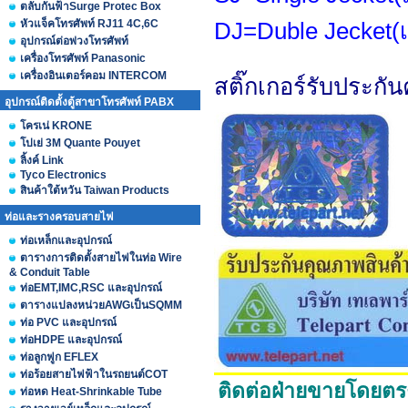
ตลับกันฟ้าSurge Protec Box
หัวแจ็คโทรศัพท์ RJ11 4C,6C
DJ=Duble Jecket(เปล
อุปกรณ์ต่อพ่วงโทรศัพท์
เครื่องโทรศัพท์ Panasonic
เครื่องอินเตอร์คอม INTERCOM
สติ๊กเกอร์รับประก
อุปกรณ์ติดตั้งตู้สาขาโทรศัพท์ PABX
โครเน่ KRONE
โปเย่ 3M Quante Pouyet
ลิ้งค์ Link
Tyco Electronics
สินค้าใต้หวัน Taiwan Products
ท่อและรางครอบสายไฟ
ท่อเหล็กและอุปกรณ์
ตารางการติดตั้งสายไฟในท่อ Wire
& Conduit Table
ท่อEMT,IMC,RSC และอุปกรณ์
ตารางแปลงหน่วยAWGเป็นSQMM
ท่อ PVC และอุปกรณ์
ท่อHDPE และอุปกรณ์
ท่อลูกฟูก EFLEX
ท่อร้อยสายไฟฟ้าในรถยนต์COT
ติดต่อฝ่ายขายโดยตร
ท่อหด Heat-Shrinkable Tube