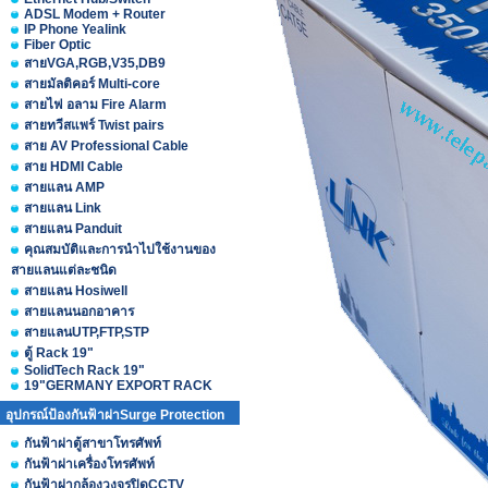
ADSL Modem + Router
IP Phone Yealink
Fiber Optic
สายVGA,RGB,V35,DB9
สายมัลติคอร์ Multi-core
สายไฟ อลาม Fire Alarm
สายทวีสแพร์ Twist pairs
สาย AV Professional Cable
สาย HDMI Cable
สายแลน AMP
สายแลน Link
สายแลน Panduit
คุณสมบัติและการนำไปใช้งานของ
สายแลนแต่ละชนิด
สายแลน Hosiwell
สายแลนนอกอาคาร
สายแลนUTP,FTP,STP
ตู้ Rack 19"
SolidTech Rack 19"
19"GERMANY EXPORT RACK
อุปกรณ์ป้องกันฟ้าผ่าSurge Protection
กันฟ้าผ่าตู้สาขาโทรศัพท์
กันฟ้าผ่าเครื่องโทรศัพท์
กันฟ้าผ่ากล้องวงจรปิดCCTV