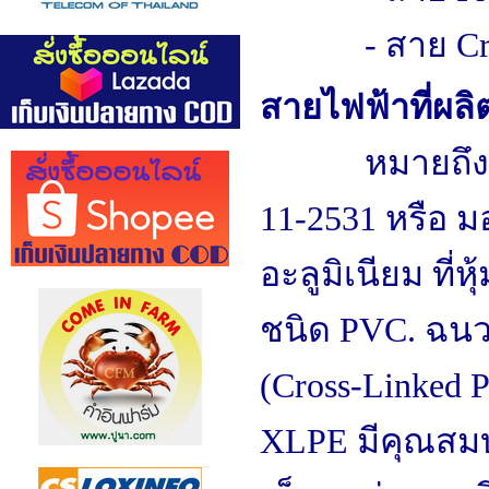
- สาย Cr
สายไฟฟ้าที่ผล
หมายถึง สาย
11-2531
หรือ ม
อะลูมิเนียม ที
ชนิด PVC. ฉนวน
(Cross-Linked P
XLPE มีคุณสมบั