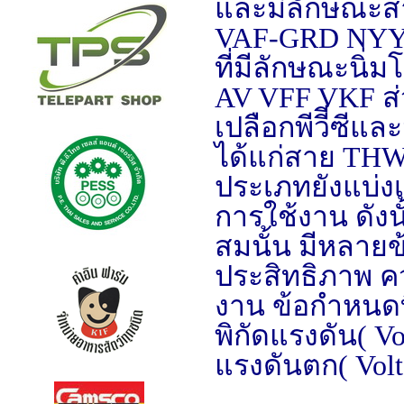
และมีลักษณะสา
VAF-GRD NYY
ที่มีลักษณะนิ่
AV VFF VKF ส่
เปลือกพีวีีซีแ
ได้แก่สาย TH
ประเภทยังแบ่ง
การใช้งาน ดัง
สมนั้น มีหลายข
ประสิทธิภาพ ค
งาน ข้อกำหนดท
พิกัดแรงดัน( Vo
แรงดันตก( Volt