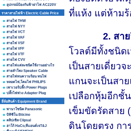
อุปกรณ์ป้องกันฟ้าผ่าไฟ AC220V
ที่แห้ง แต่ห้าม
ราคาสายไฟฟ้า Electric Cable Price
สายไฟ THW
สายไฟ NYY
สายไฟ VCT
2. สาย
สายไฟ VAF
สายไฟ VSF
โวลต์มีทั้งชนิดเ
สายไฟ VFF
สายไฟ VTF
สายไฟ CVV
เป็นสายเดี่ยว
สายไฟแต่ละชนิดใช้งานอย่างไร
สายลำโพง Speaker Cable
สายไฟทนความร้อน ทนไฟ
แกนจะเป็นสายแ
หลอดไฟ,โคมไฟ PHILIPS
เพาเวอร์ปลั๊ก Power Plugs
เปลือกหุ้มอีกชั
ปลั๊กไฟพ่วง Adapter Plug
ยี่ห้อสินค้า Equipment Brand
เข็มขัดรัดสาย (
พานาโซนิค Panasonic
บิทิชิโน Bticino
คลิปเซิล Clipsal
ดินโดยตรง การ
ฮาโก้ HaCo,ทีแอนด์เจT&J