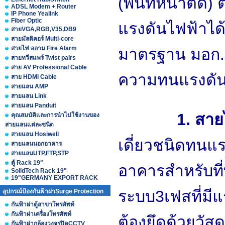
(พื้นที่หน้าตัด
ADSL Modem + Router
IP Phone Yealink
Fiber Optic
แรงดันไฟฟ้าได้
สายVGA,RGB,V35,DB9
สายมัลติคอร์ Multi-core
สายไฟ อลาม Fire Alarm
มาตรฐาน มอก.
สายทวีสแพร์ Twist pairs
สาย AV Professional Cable
ความทนแรงดันไ
สาย HDMI Cable
สายแลน AMP
สายแลน Link
สายแลน Panduit
1. สาย
คุณสมบัติและการนำไปใช้งานของ
สายแลนแต่ละชนิด
สายแลน Hosiwell
เดี่ยวชนิดทนแร
สายแลนนอกอาคาร
สายแลนUTP,FTP,STP
ตู้ Rack 19"
อาคารสำหรับที่
SolidTech Rack 19"
19"GERMANY EXPORT RACK
ระบบ3เฟสที่มีแ
อุปกรณ์ป้องกันฟ้าผ่าSurge Protection
กันฟ้าผ่าตู้สาขาโทรศัพท์
กันฟ้าผ่าเครื่องโทรศัพท์
ต้องยึดด้วยวั
กันฟ้าผ่ากล้องวงจรปิดCCTV