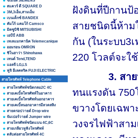
ซีเมนส์ SIEMENS
สแควร์ ดี SQUARE D
ฝังดินที่ปีกานป้
3M,3เอ็ม,สามเอ็ม
เบนเด็กซ์ BANDEX
สายชนิดนี้ห้าม
คัมโก้ แคมโก้ Camsco
มิตซูบิชิ MITSUBISHI
เอบีบี ABB
กัน (ในระบบ3เ
เทเลแมกคานิค Telemecanique
ออมรอน OMRON
ชิโนฮาว่า Shinohawa
220 โวลต์จะใช้
เทนด์ Tend,TEND
แอลจี LG,LS
ฟูจิ อีเลคทริค FUJI ELECTRIC
3. สายทีเอช
สายโทรศัพท์ Telephone Cable
สายโทรศัพท์ชนิดกลม2C 4C
ทนแรงดัน 750โว
สายเคเบิ้ลโทรศัพท์ในอาคาร
สายเคเบิ้ลโทรศัพท์นอกอาคาร
ขวางโดยเฉพาะ
สายเคเบิ้ลนอกอาคารมีลวดสลิง
สายดรอปวายด์ Drop wire
จัมเปอร์วายด์ Jumper wire
วงจรไฟฟ้าสามเ
สายโทรศัพท์ชนิดแบน 4C,6C
สายเกลียวหูฟังโทรศัพท์
ตลับต่อสายโทรศัพท์ 4C