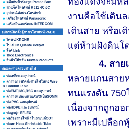
ทองแดงจะมีหลา
ตลับกันฟ้าSurge Protec Box
หัวแจ็คโทรศัพท์ RJ11 4C,6C
อุปกรณ์ต่อพ่วงโทรศัพท์
งานคือใช้เดิน
เครื่องโทรศัพท์ Panasonic
เครื่องอินเตอร์คอม INTERCOM
เดินสาย หรือเดิ
อุปกรณ์ติดตั้งตู้สาขาโทรศัพท์ PABX
โครเน่ KRONE
แต่ห้ามฝังดิน
โปเย่ 3M Quante Pouyet
ลิ้งค์ Link
Tyco Electronics
สินค้าใต้หวัน Taiwan Products
4. สายเอ็น
ท่อและรางครอบสายไฟ
หลายแกนสายหล
ท่อเหล็กและอุปกรณ์
ตารางการติดตั้งสายไฟในท่อ Wire
& Conduit Table
ทนแรงดัน 750โ
ท่อEMT,IMC,RSC และอุปกรณ์
ตารางแปลงหน่วยAWGเป็นSQMM
ท่อ PVC และอุปกรณ์
เนื่องจากถูกอ
ท่อHDPE และอุปกรณ์
ท่อลูกฟูก EFLEX
ท่อร้อยสายไฟฟ้าในรถยนต์COT
เพราะมีเปลือกห
ท่อหด Heat-Shrinkable Tube