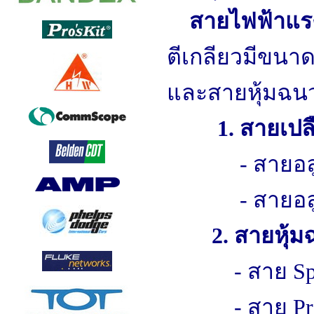
สายไฟฟ้าแรง
ตีเกลียวมีขนา
และสายหุ้มฉน
1. สายเปล
- สายอ
- สายอ
2. สายหุ้
- สาย Sp
- สาย Pr