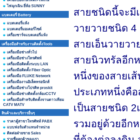
เครื่องป้องกันไฟตก-ไฟเกิน
ไฟฉุกเฉิน ยี่ห้อ SUNNY
สายชนิดนี้จะมี
แบตเตอรี่ Battery
แบตเตอรี่แห้ง
วายวายชนิด 4 แ
แบตเตอรี่มอเตอร์ไซด์
เครื่องชาร์จแบตเตอรี่แห้ง
สายเอ็นวายวาย-
เครื่องมือสำหรับงานติดตั้งTools
เครื่องมือช่างทั่วไป
สายนิวทรัลอีกหน
เครื่องมือช่างโทรศัพท์
เครื่องมือติดตั้งระบบ LAN
เครื่องมือติดตั้ง Fiber Optic
หนึ่งของสายเส้
เครื่องมือ FLUKE Network
เครื่องมืองานอิเล็คทรอนิกส์
เครื่องมือช่างโปรคิท proskit
ประเภทหนึ่งคื
เครื่องมือช่างติดตั้งกล้องCCTV
เครื่องมือสำหรับติดตั้งจานดาวเทียม
เป็นสายชนิด 2
CATV MATV
สินค้าและบริการอื่นๆ
รวมอยู่ด้วยอีกห
ราคาตู้สาขาโทรศัพท์ PABX
แบบฟอร์มตัวแทนจำหน่าย
ติดต่อฝ่ายขาย Sales
ที่ต้องต่อลงดิ
รายชื่อลูกค้าของเรา