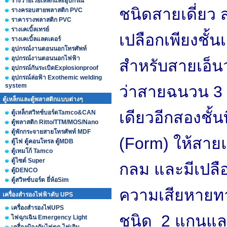
รางวายเวย์เหล็กและอุปกรณ์
ชนิดสายเดี่ยว 
รางครอบสายพลาสติก PVC
ราคารางพลาสติก PVC
รางเคเบิ้ลเทรย์
เปลือกเพียงชั้
รางเคเบิ้ลแลดเดอร์
อุปกรณ์งานตอนนอกโทรศัพท์
อุปกรณ์งานตอนนอกไฟฟ้า
สำหรับสายเอ็น
อุปกรณ์กันระเบิดExplosionproof
อุปกรณ์ล่อฟ้า Exothemic welding
system
ว่าสายฉนวน 3 ช
ตู้เหล็กและตู้พลาสติกแบบต่างๆ
เดียวอีกสองชั้น
ตู้เหล็กสวิทช์บอร์ดTamco&CAN
ตู้พลาสติก Ritto/TTM/MOS/Nano
ตู้พักกระจายสายโทรศัพท์ MDF
(Form) ให้สาย
ตู้ไฟ ตู้คอนโทรล ตู้MDB
ตู้เทมโก้ Tamco
ตู้ไซต์ Super
กลม และมีเปลือก
ตู้DENCO
ตู้สวิทซ์บอร์ด ยี่ห้อSim
ความเสียหายท
เครื่องสำรองไฟฟ้าดับ UPS
เครื่องสำรองไฟUPS
ชนิด 2 แกนและ
ไฟฉุกเฉิน Emergency Light