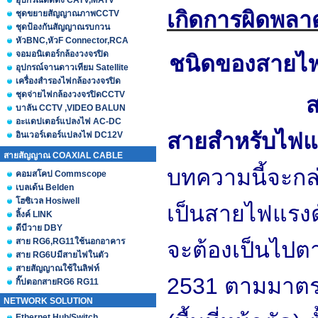
อุปกรณ์ติดตั้ง CATV,MATV
เกิดการผิดพลา
ชุดขยายสัญญาณภาพCCTV
ชุดป้องกันสัญญาณรบกวน
หัวBNC,หัวF Connector,RCA
จอมอนิเตอร์กล้องวงจรปิด
ชนิดของสายไ
อุปกรณ์จานดาวเทียม Satellite
เครื่องสำรองไฟกล้องวงจรปิด
ชุดจ่ายไฟกล้องวงจรปิดCCTV
ส
บาลัน CCTV ,VIDEO BALUN
อะแดปเตอร์แปลงไฟ AC-DC
สายสำหรับไฟแร
อินเวอร์เตอร์แปลงไฟ DC12V
สายสัญญาณ COAXIAL CABLE
บทความนี้จะกล่
คอมสโคป Commscope
เบลเด้น Belden
โฮซิเวล Hosiwell
เป็นสายไฟแรงด
ลิ้งค์ LINK
ดีบีวาย DBY
สาย RG6,RG11ใช้นอกอาคาร
จะต้องเป็นไปต
สาย RG6Uมีสายไฟในตัว
สายสัญญาณใช้ในลิฟท์
2531 ตามมาตร
กิ๊ปตอกสายRG6 RG11
NETWORK SOLUTION
Ethernet Hub/Switch