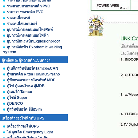
รางวายเวย์เหล็กและอุปกรณ์
รางครอบสายพลาสติก PVC
ราคารางพลาสติก PVC
รางเคเบิ้ลเทรย์
รางเคเบิ้ลแลดเดอร์
อุปกรณ์งานตอนนอกโทรศัพท์
อุปกรณ์งานตอนนอกไฟฟ้า
อุปกรณ์กันระเบิดExplosionproof
อุปกรณ์ล่อฟ้า Exothemic welding
system
ตู้เหล็กและตู้พลาสติกแบบต่างๆ
ตู้เหล็กสวิทช์บอร์ดTamco&CAN
ตู้พลาสติก Ritto/TTM/MOS/Nano
ตู้พักกระจายสายโทรศัพท์ MDF
ตู้ไฟ ตู้คอนโทรล ตู้MDB
ตู้เทมโก้ Tamco
ตู้ไซต์ Super
ตู้DENCO
ตู้สวิทซ์บอร์ด ยี่ห้อSim
เครื่องสำรองไฟฟ้าดับ UPS
เครื่องสำรองไฟUPS
ไฟฉุกเฉิน Emergency Light