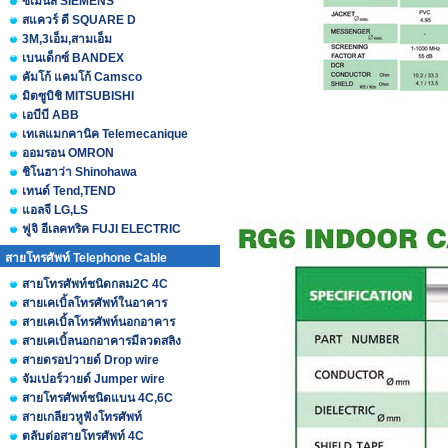
ซีเมนส์ SIEMENS
สแควร์ ดี SQUARE D
3M,3เอ็ม,สามเอ็ม
เบนเด็กซ์ BANDEX
คัมโก้ แคมโก้ Camsco
มิตซูบิชิ MITSUBISHI
เอบีบี ABB
เทเลแมกคานิค Telemecanique
ออมรอน OMRON
ชิโนฮาว่า Shinohawa
เทนด์ Tend,TEND
แอลจี LG,LS
ฟูจิ อีเลคทริค FUJI ELECTRIC
สายโทรศัพท์ Telephone Cable
สายโทรศัพท์ชนิดกลม2C 4C
สายเคเบิ้ลโทรศัพท์ในอาคาร
สายเคเบิ้ลโทรศัพท์นอกอาคาร
สายเคเบิ้ลนอกอาคารมีลวดสลิง
สายดรอปวายด์ Drop wire
จัมเปอร์วายด์ Jumper wire
สายโทรศัพท์ชนิดแบน 4C,6C
สายเกลียวหูฟังโทรศัพท์
ตลับต่อสายโทรศัพท์ 4C