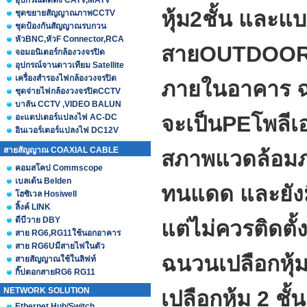
อุปกรณ์ติดตั้ง CATV,MATV
หุ้ม2ชั้น และแ
ชุดขยายสัญญาณภาพCCTV
ชุดป้องกันสัญญาณรบกวน
หัวBNC,หัวF Connector,RCA
สายOUTDOOR เ
จอมอนิเตอร์กล้องวงจรปิด
อุปกรณ์จานดาวเทียม Satellite
เครื่องสำรองไฟกล้องวงจรปิด
ภายในอาคาร 
ชุดจ่ายไฟกล้องวงจรปิดCCTV
บาลัน CCTV ,VIDEO BALUN
จะเป็นPEโพลีเ
อะแดปเตอร์แปลงไฟ AC-DC
อินเวอร์เตอร์แปลงไฟ DC12V
สายสัญญาณ COAXIAL CABLE
สภาพแวดล้อม
คอมสโคป Commscope
เบลเด้น Belden
ทนแดด และยังมี
โฮซิเวล Hosiwell
ลิ้งค์ LINK
ดีบีวาย DBY
แต่ไม่ควรติดตั้
สาย RG6,RG11ใช้นอกอาคาร
สาย RG6Uมีสายไฟในตัว
ฉนวนเปลือกหุ้ม
สายสัญญาณใช้ในลิฟท์
กิ๊ปตอกสายRG6 RG11
NETWORK SOLUTION
เปลือกหุ้ม 2 ชั้น
Ethernet Hub/Switch