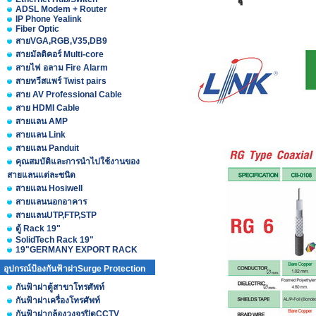
ADSL Modem + Router
IP Phone Yealink
Fiber Optic
สายVGA,RGB,V35,DB9
สายมัลติคอร์ Multi-core
สายไฟ อลาม Fire Alarm
สายทวีสแพร์ Twist pairs
สาย AV Professional Cable
สาย HDMI Cable
สายแลน AMP
สายแลน Link
สายแลน Panduit
คุณสมบัติและการนำไปใช้งานของ
สายแลนแต่ละชนิด
สายแลน Hosiwell
สายแลนนอกอาคาร
สายแลนUTP,FTP,STP
ตู้ Rack 19"
SolidTech Rack 19"
19"GERMANY EXPORT RACK
อุปกรณ์ป้องกันฟ้าผ่าSurge Protection
กันฟ้าผ่าตู้สาขาโทรศัพท์
กันฟ้าผ่าเครื่องโทรศัพท์
กันฟ้าผ่ากล้องวงจรปิดCCTV