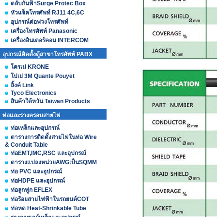
ตลับกันฟ้าSurge Protec Box
หัวแจ็คโทรศัพท์ RJ11 4C,6C
อุปกรณ์ต่อพ่วงโทรศัพท์
เครื่องโทรศัพท์ Panasonic
เครื่องอินเตอร์คอม INTERCOM
อุปกรณ์ติดตั้งตู้สาขาโทรศัพท์ PABX
โครเน่ KRONE
โปเย่ 3M Quante Pouyet
ลิ้งค์ Link
Tyco Electronics
สินค้าใต้หวัน Taiwan Products
ท่อและรางครอบสายไฟ
ท่อเหล็กและอุปกรณ์
ตารางการติดตั้งสายไฟในท่อ Wire
& Conduit Table
ท่อEMT,IMC,RSC และอุปกรณ์
ตารางแปลงหน่วยAWGเป็นSQMM
ท่อ PVC และอุปกรณ์
ท่อHDPE และอุปกรณ์
ท่อลูกฟูก EFLEX
ท่อร้อยสายไฟฟ้าในรถยนต์COT
ท่อหด Heat-Shrinkable Tube