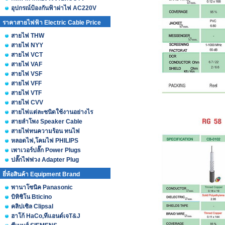
อุปกรณ์ป้องกันฟ้าผ่าไฟ AC220V
ราคาสายไฟฟ้า Electric Cable Price
สายไฟ THW
สายไฟ NYY
สายไฟ VCT
สายไฟ VAF
สายไฟ VSF
สายไฟ VFF
สายไฟ VTF
สายไฟ CVV
สายไฟแต่ละชนิดใช้งานอย่างไร
สายลำโพง Speaker Cable
สายไฟทนความร้อน ทนไฟ
หลอดไฟ,โคมไฟ PHILIPS
เพาเวอร์ปลั๊ก Power Plugs
ปลั๊กไฟพ่วง Adapter Plug
ยี่ห้อสินค้า Equipment Brand
พานาโซนิค Panasonic
บิทิชิโน Bticino
คลิปเซิล Clipsal
ฮาโก้ HaCo,ทีแอนด์เจT&J