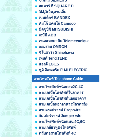
ซีเมนส์ SIEMENS
สแควร์ ดี SQUARE D
3M,3เอ็ม,สามเอ็ม
เบนเด็กซ์ BANDEX
คัมโก้ แคมโก้ Camsco
มิตซูบิชิ MITSUBISHI
เอบีบี ABB
เทเลแมกคานิค Telemecanique
ออมรอน OMRON
ชิโนฮาว่า Shinohawa
เทนด์ Tend,TEND
แอลจี LG,LS
ฟูจิ อีเลคทริค FUJI ELECTRIC
สายโทรศัพท์ Telephone Cable
สายโทรศัพท์ชนิดกลม2C 4C
สายเคเบิ้ลโทรศัพท์ในอาคาร
สายเคเบิ้ลโทรศัพท์นอกอาคาร
สายเคเบิ้ลนอกอาคารมีลวดสลิง
สายดรอปวายด์ Drop wire
จัมเปอร์วายด์ Jumper wire
สายโทรศัพท์ชนิดแบน 4C,6C
สายเกลียวหูฟังโทรศัพท์
ตลับต่อสายโทรศัพท์ 4C