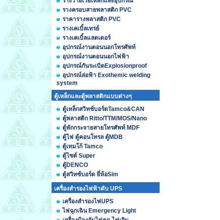
รางวายเวย์เหล็กและอุปกรณ์
รางครอบสายพลาสติก PVC
ราคารางพลาสติก PVC
รางเคเบิ้ลเทรย์
รางเคเบิ้ลแลดเดอร์
อุปกรณ์งานตอนนอกโทรศัพท์
อุปกรณ์งานตอนนอกไฟฟ้า
อุปกรณ์กันระเบิดExplosionproof
อุปกรณ์ล่อฟ้า Exothemic welding
system
ตู้เหล็กและตู้พลาสติกแบบต่างๆ
ตู้เหล็กสวิทช์บอร์ดTamco&CAN
ตู้พลาสติก Ritto/TTM/MOS/Nano
ตู้พักกระจายสายโทรศัพท์ MDF
ตู้ไฟ ตู้คอนโทรล ตู้MDB
ตู้เทมโก้ Tamco
ตู้ไซต์ Super
ตู้DENCO
ตู้สวิทซ์บอร์ด ยี่ห้อSim
เครื่องสำรองไฟฟ้าดับ UPS
เครื่องสำรองไฟUPS
ไฟฉุกเฉิน Emergency Light