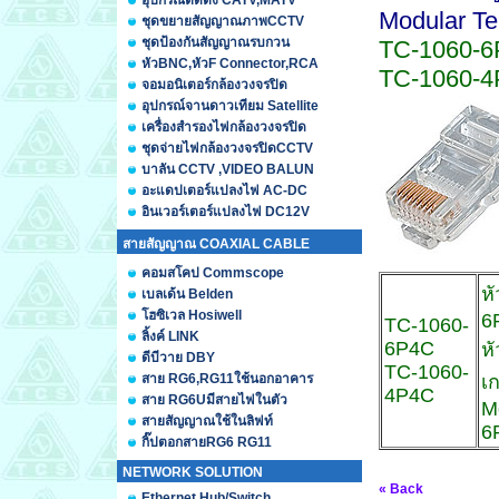
อุปกรณ์ติดตั้ง CATV,MATV
Modular T
ชุดขยายสัญญาณภาพCCTV
ชุดป้องกันสัญญาณรบกวน
TC-1060-
หัวBNC,หัวF Connector,RCA
TC-1060-
จอมอนิเตอร์กล้องวงจรปิด
อุปกรณ์จานดาวเทียม Satellite
เครื่องสำรองไฟกล้องวงจรปิด
ชุดจ่ายไฟกล้องวงจรปิดCCTV
บาลัน CCTV ,VIDEO BALUN
อะแดปเตอร์แปลงไฟ AC-DC
อินเวอร์เตอร์แปลงไฟ DC12V
สายสัญญาณ COAXIAL CABLE
คอมสโคป Commscope
ห
เบลเด้น Belden
โฮซิเวล Hosiwell
6
TC-1060-
ลิ้งค์ LINK
6P4C
ห
ดีบีวาย DBY
TC-1060-
สาย RG6,RG11ใช้นอกอาคาร
เ
4P4C
สาย RG6Uมีสายไฟในตัว
M
สายสัญญาณใช้ในลิฟท์
6
กิ๊ปตอกสายRG6 RG11
NETWORK SOLUTION
« Back
Ethernet Hub/Switch