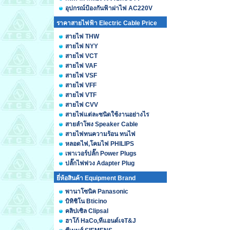
อุปกรณ์ป้องกันฟ้าผ่าไฟ AC220V
ราคาสายไฟฟ้า Electric Cable Price
สายไฟ THW
สายไฟ NYY
สายไฟ VCT
สายไฟ VAF
สายไฟ VSF
สายไฟ VFF
สายไฟ VTF
สายไฟ CVV
สายไฟแต่ละชนิดใช้งานอย่างไร
สายลำโพง Speaker Cable
สายไฟทนความร้อน ทนไฟ
หลอดไฟ,โคมไฟ PHILIPS
เพาเวอร์ปลั๊ก Power Plugs
ปลั๊กไฟพ่วง Adapter Plug
ยี่ห้อสินค้า Equipment Brand
พานาโซนิค Panasonic
บิทิชิโน Bticino
คลิปเซิล Clipsal
ฮาโก้ HaCo,ทีแอนด์เจT&J