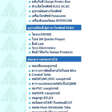
ตลับกันฟ้าSurge Protec Box
หัวแจ็คโทรศัพท์ RJ11 4C,6C
อุปกรณ์ต่อพ่วงโทรศัพท์
เครื่องโทรศัพท์ Panasonic
เครื่องอินเตอร์คอม INTERCOM
อุปกรณ์ติดตั้งตู้สาขาโทรศัพท์ PABX
โครเน่ KRONE
โปเย่ 3M Quante Pouyet
ลิ้งค์ Link
Tyco Electronics
สินค้าใต้หวัน Taiwan Products
ท่อและรางครอบสายไฟ
ท่อเหล็กและอุปกรณ์
ตารางการติดตั้งสายไฟในท่อ Wire
& Conduit Table
ท่อEMT,IMC,RSC และอุปกรณ์
ตารางแปลงหน่วยAWGเป็นSQMM
ท่อ PVC และอุปกรณ์
ท่อHDPE และอุปกรณ์
ท่อลูกฟูก EFLEX
ท่อร้อยสายไฟฟ้าในรถยนต์COT
ท่อหด Heat-Shrinkable Tube