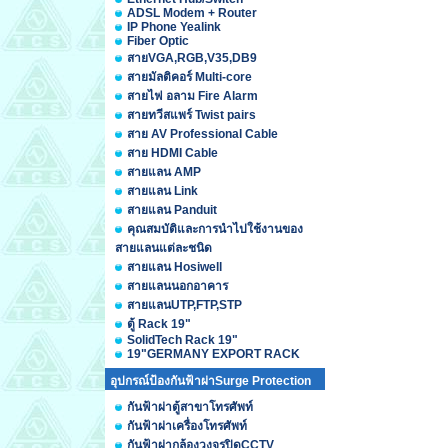
ADSL Modem + Router
IP Phone Yealink
Fiber Optic
สายVGA,RGB,V35,DB9
สายมัลติคอร์ Multi-core
สายไฟ อลาม Fire Alarm
สายทวีสแพร์ Twist pairs
สาย AV Professional Cable
สาย HDMI Cable
สายแลน AMP
สายแลน Link
สายแลน Panduit
คุณสมบัติและการนำไปใช้งานของ
สายแลนแต่ละชนิด
สายแลน Hosiwell
สายแลนนอกอาคาร
สายแลนUTP,FTP,STP
ตู้ Rack 19"
SolidTech Rack 19"
19"GERMANY EXPORT RACK
อุปกรณ์ป้องกันฟ้าผ่าSurge Protection
กันฟ้าผ่าตู้สาขาโทรศัพท์
กันฟ้าผ่าเครื่องโทรศัพท์
กันฟ้าผ่ากล้องวงจรปิดCCTV