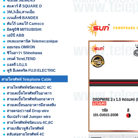
ซีเมนส์ SIEMENS
สแควร์ ดี SQUARE D
3M,3เอ็ม,สามเอ็ม
เบนเด็กซ์ BANDEX
คัมโก้ แคมโก้ Camsco
มิตซูบิชิ MITSUBISHI
เอบีบี ABB
เทเลแมกคานิค Telemecanique
ออมรอน OMRON
ชิโนฮาว่า Shinohawa
เทนด์ Tend,TEND
แอลจี LG,LS
ฟูจิ อีเลคทริค FUJI ELECTRIC
สายโทรศัพท์ Telephone Cable
สายโทรศัพท์ชนิดกลม2C 4C
สายเคเบิ้ลโทรศัพท์ในอาคาร
สายเคเบิ้ลโทรศัพท์นอกอาคาร
สายเคเบิ้ลนอกอาคารมีลวดสลิง
สายดรอปวายด์ Drop wire
จัมเปอร์วายด์ Jumper wire
สายโทรศัพท์ชนิดแบน 4C,6C
สายเกลียวหูฟังโทรศัพท์
ตลับต่อสายโทรศัพท์ 4C