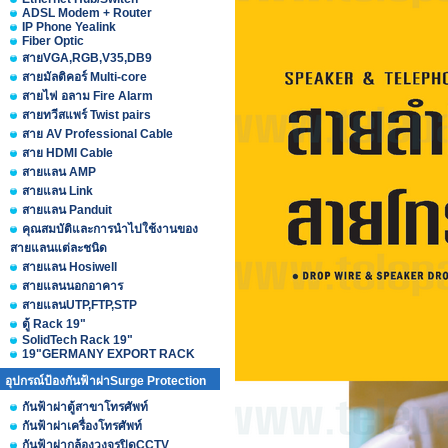
ADSL Modem + Router
IP Phone Yealink
Fiber Optic
สายVGA,RGB,V35,DB9
สายมัลติคอร์ Multi-core
สายไฟ อลาม Fire Alarm
สายทวีสแพร์ Twist pairs
สาย AV Professional Cable
สาย HDMI Cable
สายแลน AMP
สายแลน Link
สายแลน Panduit
คุณสมบัติและการนำไปใช้งานของ
สายแลนแต่ละชนิด
สายแลน Hosiwell
สายแลนนอกอาคาร
สายแลนUTP,FTP,STP
ตู้ Rack 19"
SolidTech Rack 19"
19"GERMANY EXPORT RACK
อุปกรณ์ป้องกันฟ้าผ่าSurge Protection
กันฟ้าผ่าตู้สาขาโทรศัพท์
กันฟ้าผ่าเครื่องโทรศัพท์
กันฟ้าผ่ากล้องวงจรปิดCCTV