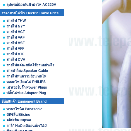
อุปกรณ์ป้องกันฟ้าผ่าไฟ AC220V
ราคาสายไฟฟ้า Electric Cable Price
สายไฟ THW
สายไฟ NYY
สายไฟ VCT
สายไฟ VAF
สายไฟ VSF
สายไฟ VFF
สายไฟ VTF
สายไฟ CVV
สายไฟแต่ละชนิดใช้งานอย่างไร
สายลำโพง Speaker Cable
สายไฟทนความร้อน ทนไฟ
หลอดไฟ,โคมไฟ PHILIPS
เพาเวอร์ปลั๊ก Power Plugs
ปลั๊กไฟพ่วง Adapter Plug
ยี่ห้อสินค้า Equipment Brand
พานาโซนิค Panasonic
บิทิชิโน Bticino
คลิปเซิล Clipsal
ฮาโก้ HaCo,ทีแอนด์เจT&J