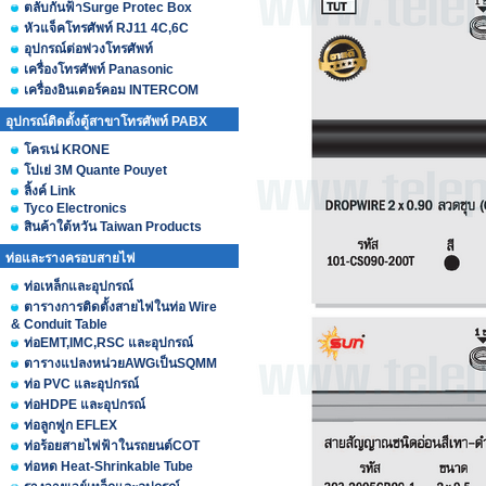
ตลับกันฟ้าSurge Protec Box
หัวแจ็คโทรศัพท์ RJ11 4C,6C
อุปกรณ์ต่อพ่วงโทรศัพท์
เครื่องโทรศัพท์ Panasonic
เครื่องอินเตอร์คอม INTERCOM
อุปกรณ์ติดตั้งตู้สาขาโทรศัพท์ PABX
โครเน่ KRONE
โปเย่ 3M Quante Pouyet
ลิ้งค์ Link
Tyco Electronics
สินค้าใต้หวัน Taiwan Products
ท่อและรางครอบสายไฟ
ท่อเหล็กและอุปกรณ์
ตารางการติดตั้งสายไฟในท่อ Wire
& Conduit Table
ท่อEMT,IMC,RSC และอุปกรณ์
ตารางแปลงหน่วยAWGเป็นSQMM
ท่อ PVC และอุปกรณ์
ท่อHDPE และอุปกรณ์
ท่อลูกฟูก EFLEX
ท่อร้อยสายไฟฟ้าในรถยนต์COT
ท่อหด Heat-Shrinkable Tube