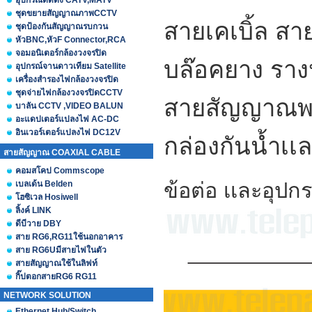
อุปกรณ์ติดตั้ง CATV,MATV
ชุดขยายสัญญาณภาพCCTV
สายเคเบิ้ล สา
ชุดป้องกันสัญญาณรบกวน
หัวBNC,หัวF Connector,RCA
จอมอนิเตอร์กล้องวงจรปิด
บล๊อคยาง รางป
อุปกรณ์จานดาวเทียม Satellite
เครื่องสำรองไฟกล้องวงจรปิด
ชุดจ่ายไฟกล้องวงจรปิดCCTV
สายสัญญาณพร
บาลัน CCTV ,VIDEO BALUN
อะแดปเตอร์แปลงไฟ AC-DC
อินเวอร์เตอร์แปลงไฟ DC12V
กล่องกันน้ำเ
สายสัญญาณ COAXIAL CABLE
คอมสโคป Commscope
ข้อต่อ เเละอุปกร
เบลเด้น Belden
โฮซิเวล Hosiwell
ลิ้งค์ LINK
ดีบีวาย DBY
สาย RG6,RG11ใช้นอกอาคาร
สาย RG6Uมีสายไฟในตัว
สายสัญญาณใช้ในลิฟท์
กิ๊ปตอกสายRG6 RG11
NETWORK SOLUTION
Ethernet Hub/Switch