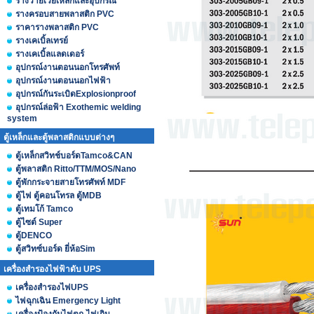
รางวายเวย์เหล็กและอุปกรณ์
รางครอบสายพลาสติก PVC
ราคารางพลาสติก PVC
รางเคเบิ้ลเทรย์
รางเคเบิ้ลแลดเดอร์
อุปกรณ์งานตอนนอกโทรศัพท์
อุปกรณ์งานตอนนอกไฟฟ้า
อุปกรณ์กันระเบิดExplosionproof
อุปกรณ์ล่อฟ้า Exothemic welding
system
ตู้เหล็กและตู้พลาสติกแบบต่างๆ
ตู้เหล็กสวิทช์บอร์ดTamco&CAN
ตู้พลาสติก Ritto/TTM/MOS/Nano
ตู้พักกระจายสายโทรศัพท์ MDF
ตู้ไฟ ตู้คอนโทรล ตู้MDB
ตู้เทมโก้ Tamco
ตู้ไซต์ Super
ตู้DENCO
ตู้สวิทซ์บอร์ด ยี่ห้อSim
เครื่องสำรองไฟฟ้าดับ UPS
เครื่องสำรองไฟUPS
ไฟฉุกเฉิน Emergency Light