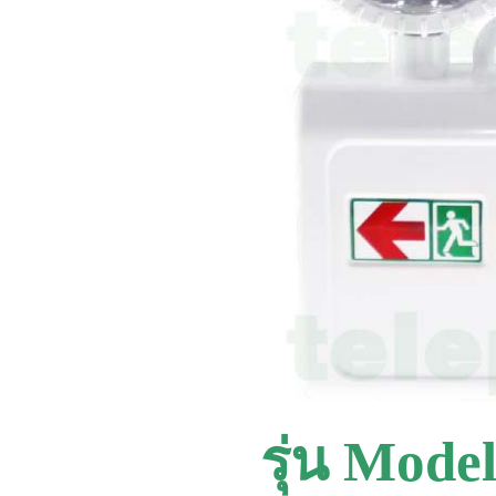
รุ่น Mod