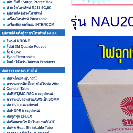
ตลับกันฟ้าSurge Protec Box
หัวแจ็คโทรศัพท์ RJ11 4C,6C
อุปกรณ์ต่อพ่วงโทรศัพท์
รุ่น NAU
เครื่องโทรศัพท์ Panasonic
เครื่องอินเตอร์คอม INTERCOM
อุปกรณ์ติดตั้งตู้สาขาโทรศัพท์ PABX
โครเน่ KRONE
โปเย่ 3M Quante Pouyet
ลิ้งค์ Link
Tyco Electronics
สินค้าใต้หวัน Taiwan Products
ท่อและรางครอบสายไฟ
ท่อเหล็กและอุปกรณ์
ตารางการติดตั้งสายไฟในท่อ Wire
& Conduit Table
ท่อEMT,IMC,RSC และอุปกรณ์
ตารางแปลงหน่วยAWGเป็นSQMM
ท่อ PVC และอุปกรณ์
ท่อHDPE และอุปกรณ์
ท่อลูกฟูก EFLEX
ท่อร้อยสายไฟฟ้าในรถยนต์COT
ท่อหด Heat-Shrinkable Tube