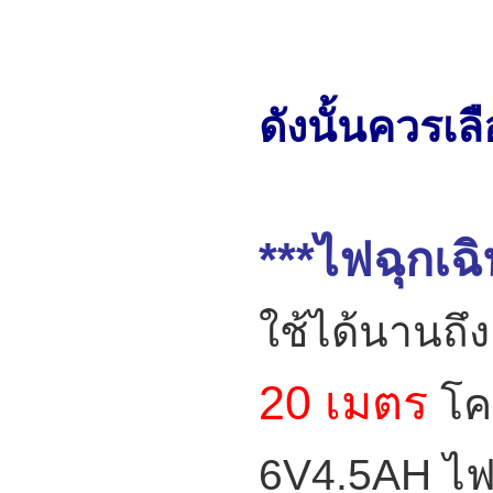
=
ดังนั้นควรเล
***ไฟฉุกเฉิ
ใช้ได้นานถึ
20 เมตร
โค
6V4.5AH ไฟส