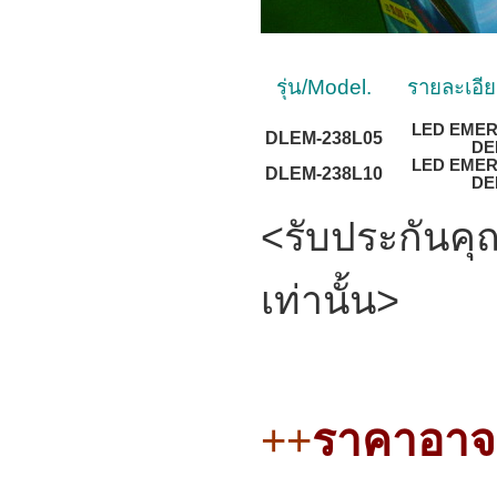
รุ่
น/Model.
รายละเอีย
LED EME
DLEM-238L05
DE
LED EME
DLEM-238L10
DE
<รับประกันคุณ
เท่านั้น>
++
ราคาอาจม