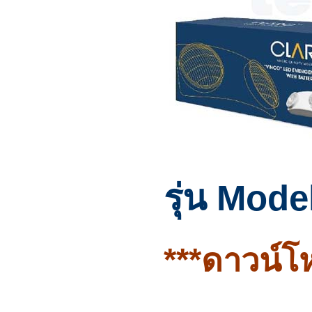
รุ่น Mod
***ดาวน์