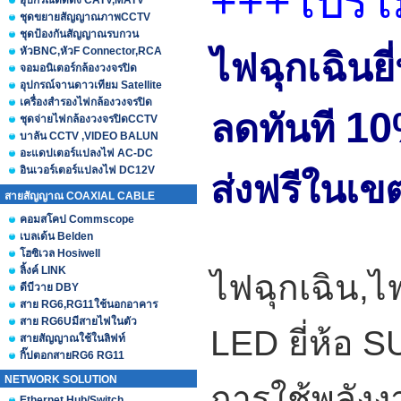
+++โปรโม
อุปกรณ์ติดตั้ง CATV,MATV
ชุดขยายสัญญาณภาพCCTV
ชุดป้องกันสัญญาณรบกวน
หัวBNC,หัวF Connector,RCA
ไฟฉุกเฉินย
จอมอนิเตอร์กล้องวงจรปิด
อุปกรณ์จานดาวเทียม Satellite
เครื่องสำรองไฟกล้องวงจรปิด
1
ลดทันที
ชุดจ่ายไฟกล้องวงจรปิดCCTV
บาลัน CCTV ,VIDEO BALUN
อะแดปเตอร์แปลงไฟ AC-DC
อินเวอร์เตอร์แปลงไฟ DC12V
ส่งฟรีในเข
สายสัญญาณ COAXIAL CABLE
คอมสโคป Commscope
เบลเด้น Belden
โฮซิเวล Hosiwell
ลิ้งค์ LINK
ไฟฉุกเฉิน,ไ
ดีบีวาย DBY
สาย RG6,RG11ใช้นอกอาคาร
สาย RG6Uมีสายไฟในตัว
LED ยี่ห้อ 
สายสัญญาณใช้ในลิฟท์
กิ๊ปตอกสายRG6 RG11
NETWORK SOLUTION
การใช้พลังง
Ethernet Hub/Switch