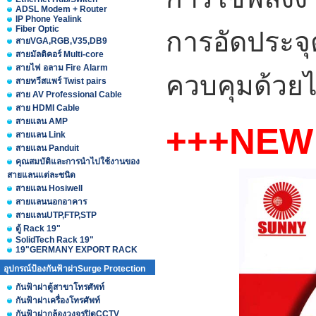
ADSL Modem + Router
IP Phone Yealink
Fiber Optic
การอัดประจุ
สายVGA,RGB,V35,DB9
สายมัลติคอร์ Multi-core
สายไฟ อลาม Fire Alarm
ควบคุมด้วยไ
สายทวีสแพร์ Twist pairs
สาย AV Professional Cable
สาย HDMI Cable
สายแลน AMP
+++NEW
สายแลน Link
สายแลน Panduit
คุณสมบัติและการนำไปใช้งานของ
สายแลนแต่ละชนิด
สายแลน Hosiwell
สายแลนนอกอาคาร
สายแลนUTP,FTP,STP
ตู้ Rack 19"
SolidTech Rack 19"
19"GERMANY EXPORT RACK
อุปกรณ์ป้องกันฟ้าผ่าSurge Protection
กันฟ้าผ่าตู้สาขาโทรศัพท์
กันฟ้าผ่าเครื่องโทรศัพท์
กันฟ้าผ่ากล้องวงจรปิดCCTV