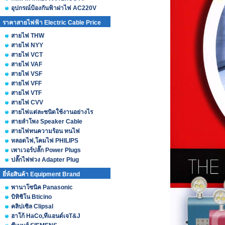
อุปกรณ์ป้องกันฟ้าผ่าไฟ AC220V
ราคาสายไฟฟ้า Electric Cable Price
สายไฟ THW
สายไฟ NYY
สายไฟ VCT
สายไฟ VAF
สายไฟ VSF
สายไฟ VFF
สายไฟ VTF
สายไฟ CVV
สายไฟแต่ละชนิดใช้งานอย่างไร
สายลำโพง Speaker Cable
สายไฟทนความร้อน ทนไฟ
หลอดไฟ,โคมไฟ PHILIPS
เพาเวอร์ปลั๊ก Power Plugs
ปลั๊กไฟพ่วง Adapter Plug
ยี่ห้อสินค้า Equipment Brand
พานาโซนิค Panasonic
บิทิชิโน Bticino
คลิปเซิล Clipsal
ฮาโก้ HaCo,ทีแอนด์เจT&J