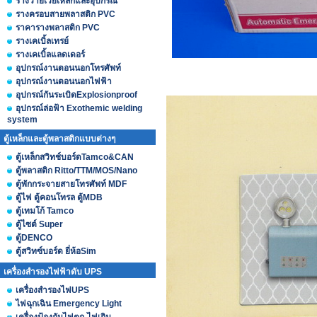
รางวายเวย์เหล็กและอุปกรณ์
รางครอบสายพลาสติก PVC
ราคารางพลาสติก PVC
รางเคเบิ้ลเทรย์
รางเคเบิ้ลแลดเดอร์
อุปกรณ์งานตอนนอกโทรศัพท์
อุปกรณ์งานตอนนอกไฟฟ้า
อุปกรณ์กันระเบิดExplosionproof
อุปกรณ์ล่อฟ้า Exothemic welding
system
ตู้เหล็กและตู้พลาสติกแบบต่างๆ
ตู้เหล็กสวิทช์บอร์ดTamco&CAN
ตู้พลาสติก Ritto/TTM/MOS/Nano
ตู้พักกระจายสายโทรศัพท์ MDF
ตู้ไฟ ตู้คอนโทรล ตู้MDB
ตู้เทมโก้ Tamco
ตู้ไซต์ Super
ตู้DENCO
ตู้สวิทซ์บอร์ด ยี่ห้อSim
เครื่องสำรองไฟฟ้าดับ UPS
เครื่องสำรองไฟUPS
ไฟฉุกเฉิน Emergency Light