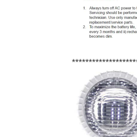
*******************