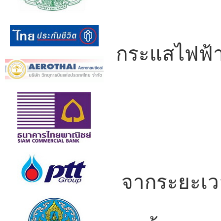
= 
กระแสไฟฟ้
=
=
จากระยะ