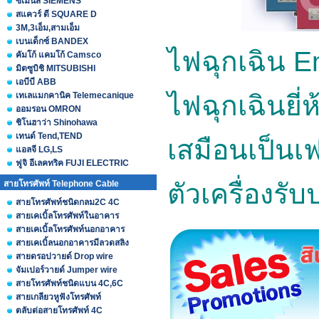
ซีเมนส์ SIEMENS
สแควร์ ดี SQUARE D
3M,3เอ็ม,สามเอ็ม
เบนเด็กซ์ BANDEX
ไฟฉุกเฉิน Em
คัมโก้ แคมโก้ Camsco
มิตซูบิชิ MITSUBISHI
เอบีบี ABB
เทเลแมกคานิค Telemecanique
ไฟฉุกเฉินยี่
ออมรอน OMRON
ชิโนฮาว่า Shinohawa
เทนด์ Tend,TEND
เสมือนเป็นเ
แอลจี LG,LS
ฟูจิ อีเลคทริค FUJI ELECTRIC
สายโทรศัพท์ Telephone Cable
ตัวเครื่องรั
สายโทรศัพท์ชนิดกลม2C 4C
สายเคเบิ้ลโทรศัพท์ในอาคาร
สายเคเบิ้ลโทรศัพท์นอกอาคาร
สายเคเบิ้ลนอกอาคารมีลวดสลิง
สายดรอปวายด์ Drop wire
จัมเปอร์วายด์ Jumper wire
สายโทรศัพท์ชนิดแบน 4C,6C
สายเกลียวหูฟังโทรศัพท์
ตลับต่อสายโทรศัพท์ 4C