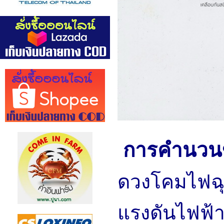
การคำนวนข
ดวงโคมไฟฉุ
แรงดันไฟฟ้า