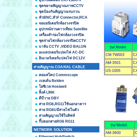
อุปกรณ์ติดตั้ง CATV,MATV
ชุดขยายสัญญาณภาพCCTV
ชุดป้องกันสัญญาณรบกวน
หัวBNC,หัวF Connector,RCA
จอมอนิเตอร์กล้องวงจรปิด
อุปกรณ์จานดาวเทียม Satellite
เครื่องสำรองไฟกล้องวงจรปิด
ชุดจ่ายไฟกล้องวงจรปิดCCTV
บาลัน CCTV ,VIDEO BALUN
รุ่น/ Model.
อะแดปเตอร์แปลงไฟ AC-DC
CM-TW003
CA
อินเวอร์เตอร์แปลงไฟ DC12V
AM-3501
CA
สายสัญญาณ COAXIAL CABLE
US-1005
CA
คอมสโคป Commscope
เบลเด้น Belden
โฮซิเวล Hosiwell
ลิ้งค์ LINK
ดีบีวาย DBY
สาย RG6,RG11ใช้นอกอาคาร
สาย RG6Uมีสายไฟในตัว
สายสัญญาณใช้ในลิฟท์
กิ๊ปตอกสายRG6 RG11
รุ่น/ Model.
NETWORK SOLUTION
AM-3600
C
Ethernet Hub/Switch