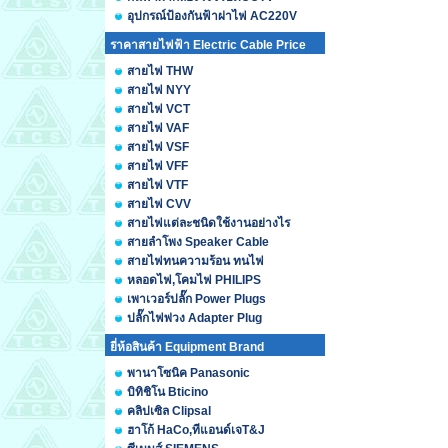
อุปกรณ์ป้องกันฟ้าผ่าไฟ AC220V
ราคาสายไฟฟ้า Electric Cable Price
สายไฟ THW
สายไฟ NYY
สายไฟ VCT
สายไฟ VAF
สายไฟ VSF
สายไฟ VFF
สายไฟ VTF
สายไฟ CVV
สายไฟแต่ละชนิดใช้งานอย่างไร
สายลำโพง Speaker Cable
สายไฟทนความร้อน ทนไฟ
หลอดไฟ,โคมไฟ PHILIPS
เพาเวอร์ปลั๊ก Power Plugs
ปลั๊กไฟพ่วง Adapter Plug
ยี่ห้อสินค้า Equipment Brand
พานาโซนิค Panasonic
บิทิชิโน Bticino
คลิปเซิล Clipsal
ฮาโก้ HaCo,ทีแอนด์เจT&J