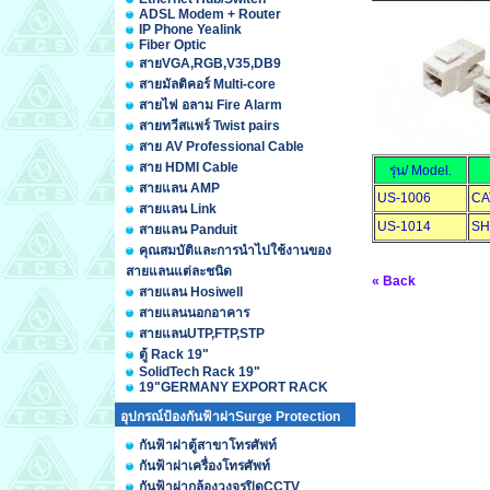
ADSL Modem + Router
IP Phone Yealink
Fiber Optic
สายVGA,RGB,V35,DB9
สายมัลติคอร์ Multi-core
สายไฟ อลาม Fire Alarm
สายทวีสแพร์ Twist pairs
สาย AV Professional Cable
สาย HDMI Cable
รุ่น/ Model.
สายแลน AMP
US-1006
CA
สายแลน Link
US-1014
SH
สายแลน Panduit
คุณสมบัติและการนำไปใช้งานของ
สายแลนแต่ละชนิด
« Back
สายแลน Hosiwell
สายแลนนอกอาคาร
สายแลนUTP,FTP,STP
ตู้ Rack 19"
SolidTech Rack 19"
19"GERMANY EXPORT RACK
อุปกรณ์ป้องกันฟ้าผ่าSurge Protection
กันฟ้าผ่าตู้สาขาโทรศัพท์
กันฟ้าผ่าเครื่องโทรศัพท์
กันฟ้าผ่ากล้องวงจรปิดCCTV