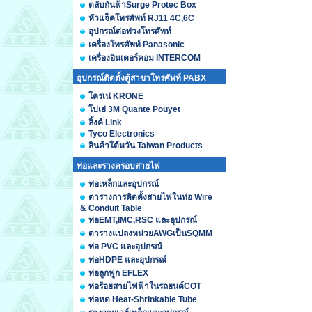
ตลับกันฟ้าSurge Protec Box
หัวแจ็คโทรศัพท์ RJ11 4C,6C
อุปกรณ์ต่อพ่วงโทรศัพท์
เครื่องโทรศัพท์ Panasonic
เครื่องอินเตอร์คอม INTERCOM
อุปกรณ์ติดตั้งตู้สาขาโทรศัพท์ PABX
โครเน่ KRONE
โปเย่ 3M Quante Pouyet
ลิ้งค์ Link
Tyco Electronics
สินค้าใต้หวัน Taiwan Products
ท่อและรางครอบสายไฟ
ท่อเหล็กและอุปกรณ์
ตารางการติดตั้งสายไฟในท่อ Wire
& Conduit Table
ท่อEMT,IMC,RSC และอุปกรณ์
ตารางแปลงหน่วยAWGเป็นSQMM
ท่อ PVC และอุปกรณ์
ท่อHDPE และอุปกรณ์
ท่อลูกฟูก EFLEX
ท่อร้อยสายไฟฟ้าในรถยนต์COT
ท่อหด Heat-Shrinkable Tube