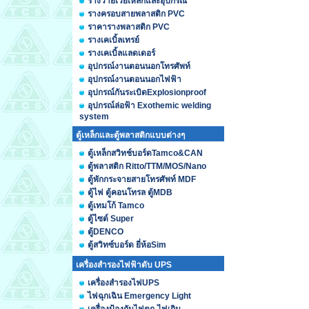
รางวายเวย์เหล็กและอุปกรณ์
รางครอบสายพลาสติก PVC
ราคารางพลาสติก PVC
รางเคเบิ้ลเทรย์
รางเคเบิ้ลแลดเดอร์
อุปกรณ์งานตอนนอกโทรศัพท์
อุปกรณ์งานตอนนอกไฟฟ้า
อุปกรณ์กันระเบิดExplosionproof
อุปกรณ์ล่อฟ้า Exothemic welding
system
ตู้เหล็กและตู้พลาสติกแบบต่างๆ
ตู้เหล็กสวิทช์บอร์ดTamco&CAN
ตู้พลาสติก Ritto/TTM/MOS/Nano
ตู้พักกระจายสายโทรศัพท์ MDF
ตู้ไฟ ตู้คอนโทรล ตู้MDB
ตู้เทมโก้ Tamco
ตู้ไซต์ Super
ตู้DENCO
ตู้สวิทซ์บอร์ด ยี่ห้อSim
เครื่องสำรองไฟฟ้าดับ UPS
เครื่องสำรองไฟUPS
ไฟฉุกเฉิน Emergency Light