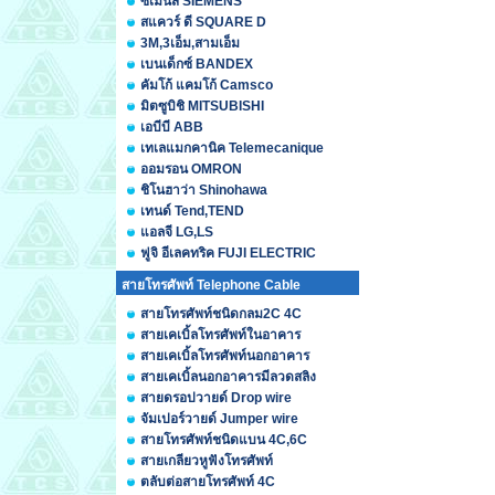
ซีเมนส์ SIEMENS
สแควร์ ดี SQUARE D
3M,3เอ็ม,สามเอ็ม
เบนเด็กซ์ BANDEX
คัมโก้ แคมโก้ Camsco
มิตซูบิชิ MITSUBISHI
เอบีบี ABB
เทเลแมกคานิค Telemecanique
ออมรอน OMRON
ชิโนฮาว่า Shinohawa
เทนด์ Tend,TEND
แอลจี LG,LS
ฟูจิ อีเลคทริค FUJI ELECTRIC
สายโทรศัพท์ Telephone Cable
สายโทรศัพท์ชนิดกลม2C 4C
สายเคเบิ้ลโทรศัพท์ในอาคาร
สายเคเบิ้ลโทรศัพท์นอกอาคาร
สายเคเบิ้ลนอกอาคารมีลวดสลิง
สายดรอปวายด์ Drop wire
จัมเปอร์วายด์ Jumper wire
สายโทรศัพท์ชนิดแบน 4C,6C
สายเกลียวหูฟังโทรศัพท์
ตลับต่อสายโทรศัพท์ 4C