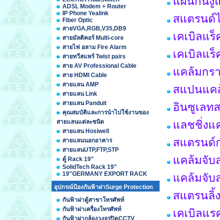
แผ่นกันง
ADSL Modem + Router
IP Phone Yealink
สแตรนด์ไ
Fiber Optic
สายVGA,RGB,V35,DB9
เคเบิลแร
สายมัลติคอร์ Multi-core
สายไฟ อลาม Fire Alarm
เคเบิลแร
สายทวีสแพร์ Twist pairs
สาย AV Professional Cable
แคล้มกรา
สาย HDMI Cable
สายแลน AMP
สแปนแคล้
สายแลน Link
สายแลน Panduit
อินซูเลท
คุณสมบัติและการนำไปใช้งานของ
สายแลนแต่ละชนิด
แลชชิ่งแ
สายแลน Hosiwell
สแตรนด์ก
สายแลนนอกอาคาร
สายแลนUTP,FTP,STP
แคล้มจับ
ตู้ Rack 19"
SolidTech Rack 19"
19"GERMANY EXPORT RACK
แคล้มจับ
อุปกรณ์ป้องกันฟ้าผ่าSurge Protection
สแตรนลิ้ง
กันฟ้าผ่าตู้สาขาโทรศัพท์
กันฟ้าผ่าเครื่องโทรศัพท์
เคเบิลแร
กันฟ้าผ่ากล้องวงจรปิดCCTV