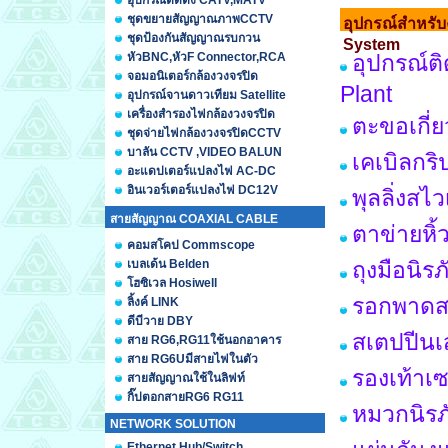
อุปกรณ์ติดตั้ง CATV,MATV
ชุดขยายสัญญาณภาพCCTV
อุปกรณ์สำหรั
ชุดป้องกันสัญญาณรบกวน
System
หัวBNC,หัวF Connector,RCA
อุปกรณ์ต
จอมอนิเตอร์กล้องวงจรปิด
Plant
อุปกรณ์จานดาวเทียม Satellite
เครื่องสำรองไฟกล้องวงจรปิด
ตะขอเกี่
ชุดจ่ายไฟกล้องวงจรปิดCCTV
บาลัน CCTV ,VIDEO BALUN
เคเบิลกร
อะแดปเตอร์แปลงไฟ AC-DC
อินเวอร์เตอร์แปลงไฟ DC12V
พุลลิ่งสไ
สายสัญญาณ COAXIAL CABLE
ตาข่ายหิ้
คอมสโคป Commscope
เบลเด้น Belden
ถุงมือนิร
โฮซิเวล Hosiwell
รอกพาดส
ลิ้งค์ LINK
ดีบีวาย DBY
สเตปปีนเ
สาย RG6,RG11ใช้นอกอาคาร
สาย RG6Uมีสายไฟในตัว
รองเท้าเซ
สายสัญญาณใช้ในลิฟท์
กิ๊ปตอกสายRG6 RG11
หมวกนิรภ
NETWORK SOLUTION
Ethernet Hub/Switch