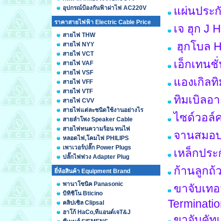
อุปกรณ์ป้องกันฟ้าผ่าไฟ AC220V
แผ่นประก
ราคาสายไฟฟ้า Electric Cable Price
เจ ฮุก J 
สายไฟ THW
ฮุกโบล H
สายไฟ NYY
สายไฟ VCT
เอ็กเทนชั
สายไฟ VAF
สายไฟ VSF
แองเกิลท
สายไฟ VFF
สายไฟ VTF
ทิมเบิลอ
สายไฟ CVV
สายไฟแต่ละชนิดใช้งานอย่างไร
ไซด์วอล์
สายลำโพง Speaker Cable
สายไฟทนความร้อน ทนไฟ
จานสมอบก
หลอดไฟ,โคมไฟ PHILIPS
เพาเวอร์ปลั๊ก Power Plugs
เหล็กประ
ปลั๊กไฟพ่วง Adapter Plug
ก้านลูกถ้ว
ยี่ห้อสินค้า Equipment Brand
พานาโซนิค Panasonic
ขาจับเทอม
บิทิชิโน Bticino
Terminati
คลิปเซิล Clipsal
ฮาโก้ HaCo,ทีแอนด์เจT&J
ขาจับคัทเ