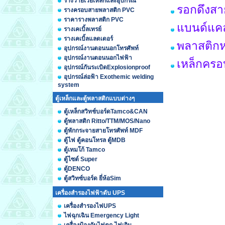
รางวายเวย์เหล็กและอุปกรณ์
รอกดึงสา
รางครอบสายพลาสติก PVC
ราคารางพลาสติก PVC
แบนด์แคล
รางเคเบิ้ลเทรย์
รางเคเบิ้ลแลดเดอร์
พลาสติกห
อุปกรณ์งานตอนนอกโทรศัพท์
อุปกรณ์งานตอนนอกไฟฟ้า
เหล็กคร
อุปกรณ์กันระเบิดExplosionproof
อุปกรณ์ล่อฟ้า Exothemic welding
system
ตู้เหล็กและตู้พลาสติกแบบต่างๆ
ตู้เหล็กสวิทช์บอร์ดTamco&CAN
ตู้พลาสติก Ritto/TTM/MOS/Nano
ตู้พักกระจายสายโทรศัพท์ MDF
ตู้ไฟ ตู้คอนโทรล ตู้MDB
ตู้เทมโก้ Tamco
ตู้ไซต์ Super
ตู้DENCO
ตู้สวิทซ์บอร์ด ยี่ห้อSim
เครื่องสำรองไฟฟ้าดับ UPS
เครื่องสำรองไฟUPS
ไฟฉุกเฉิน Emergency Light