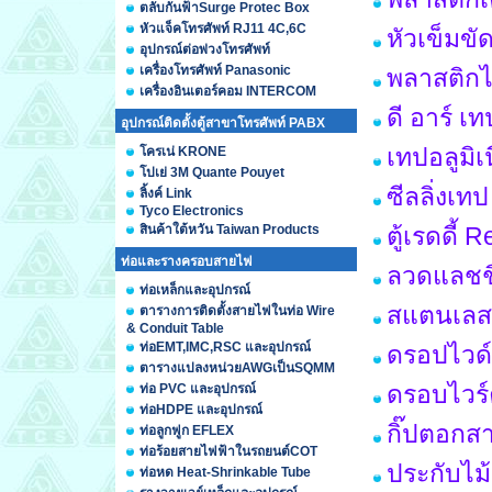
ตลับกันฟ้าSurge Protec Box
หัวแจ็คโทรศัพท์ RJ11 4C,6C
หัวเข็มขั
อุปกรณ์ต่อพ่วงโทรศัพท์
เครื่องโทรศัพท์ Panasonic
พลาสติกได
เครื่องอินเตอร์คอม INTERCOM
ดี อาร์ เ
อุปกรณ์ติดตั้งตู้สาขาโทรศัพท์ PABX
เทปอลูมิ
โครเน่ KRONE
โปเย่ 3M Quante Pouyet
ซีลลิ่งเท
ลิ้งค์ Link
Tyco Electronics
สินค้าใต้หวัน Taiwan Products
ตู้เรดดี้
ท่อและรางครอบสายไฟ
ลวดแลชชิ
ท่อเหล็กและอุปกรณ์
สแตนเลสส
ตารางการติดตั้งสายไฟในท่อ Wire
& Conduit Table
ท่อEMT,IMC,RSC และอุปกรณ์
ดรอปไวด์
ตารางแปลงหน่วยAWGเป็นSQMM
ดรอบไวร์ค
ท่อ PVC และอุปกรณ์
ท่อHDPE และอุปกรณ์
กิ๊ปตอกสา
ท่อลูกฟูก EFLEX
ท่อร้อยสายไฟฟ้าในรถยนต์COT
ประกับไม
ท่อหด Heat-Shrinkable Tube