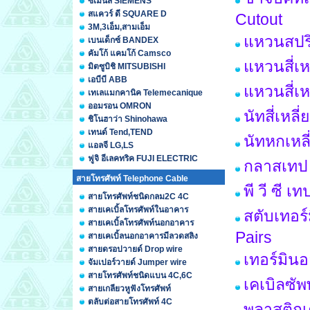
ซีเมนส์ SIEMENS
สแควร์ ดี SQUARE D
Cutout
3M,3เอ็ม,สามเอ็ม
แหวนสปร
เบนเด็กซ์ BANDEX
คัมโก้ แคมโก้ Camsco
แหวนสี่เห
มิตซูบิชิ MITSUBISHI
เอบีบี ABB
แหวนสี่เ
เทเลแมกคานิค Telemecanique
ออมรอน OMRON
นัทสี่เหล
ชิโนฮาว่า Shinohawa
เทนด์ Tend,TEND
นัทหกเหล
แอลจี LG,LS
ฟูจิ อีเลคทริค FUJI ELECTRIC
กลาสเทป 
สายโทรศัพท์ Telephone Cable
พี วี ซี 
สายโทรศัพท์ชนิดกลม2C 4C
สายเคเบิ้ลโทรศัพท์ในอาคาร
สตับเทอร์
สายเคเบิ้ลโทรศัพท์นอกอาคาร
Pairs
สายเคเบิ้ลนอกอาคารมีลวดสลิง
สายดรอปวายด์ Drop wire
เทอร์มินอ
จัมเปอร์วายด์ Jumper wire
สายโทรศัพท์ชนิดแบน 4C,6C
เคเบิลซั
สายเกลียวหูฟังโทรศัพท์
ตลับต่อสายโทรศัพท์ 4C
พลาสติกเ