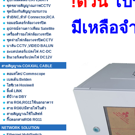
!ด่วน
โป
อุปกรณ์ติดตั้ง CATV,MATV
ชุดขยายสัญญาณภาพCCTV
ชุดป้องกันสัญญาณรบกวน
หัวBNC,หัวF Connector,RCA
มีเหลือ
จอมอนิเตอร์กล้องวงจรปิด
อุปกรณ์จานดาวเทียม Satellite
เครื่องสำรองไฟกล้องวงจรปิด
ชุดจ่ายไฟกล้องวงจรปิดCCTV
บาลัน CCTV ,VIDEO BALUN
อะแดปเตอร์แปลงไฟ AC-DC
อินเวอร์เตอร์แปลงไฟ DC12V
สายสัญญาณ COAXIAL CABLE
คอมสโคป Commscope
เบลเด้น Belden
โฮซิเวล Hosiwell
ลิ้งค์ LINK
ดีบีวาย DBY
สาย RG6,RG11ใช้นอกอาคาร
สาย RG6Uมีสายไฟในตัว
สายสัญญาณใช้ในลิฟท์
กิ๊ปตอกสายRG6 RG11
NETWORK SOLUTION
Ethernet Hub/Switch