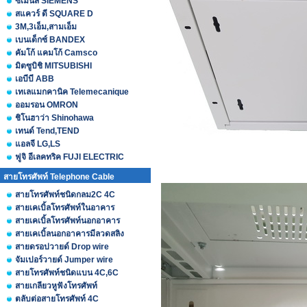
ซีเมนส์ SIEMENS
สแควร์ ดี SQUARE D
3M,3เอ็ม,สามเอ็ม
เบนเด็กซ์ BANDEX
คัมโก้ แคมโก้ Camsco
มิตซูบิชิ MITSUBISHI
เอบีบี ABB
เทเลแมกคานิค Telemecanique
ออมรอน OMRON
ชิโนฮาว่า Shinohawa
เทนด์ Tend,TEND
แอลจี LG,LS
ฟูจิ อีเลคทริค FUJI ELECTRIC
สายโทรศัพท์ Telephone Cable
สายโทรศัพท์ชนิดกลม2C 4C
สายเคเบิ้ลโทรศัพท์ในอาคาร
สายเคเบิ้ลโทรศัพท์นอกอาคาร
สายเคเบิ้ลนอกอาคารมีลวดสลิง
สายดรอปวายด์ Drop wire
จัมเปอร์วายด์ Jumper wire
สายโทรศัพท์ชนิดแบน 4C,6C
สายเกลียวหูฟังโทรศัพท์
ตลับต่อสายโทรศัพท์ 4C