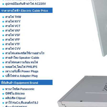
อุปกรณ์ป้องกันฟ้าผ่าไฟ AC220V
ราคาสายไฟฟ้า Electric Cable Price
สายไฟ THW
สายไฟ NYY
สายไฟ VCT
สายไฟ VAF
สายไฟ VSF
สายไฟ VFF
สายไฟ VTF
สายไฟ CVV
สายไฟแต่ละชนิดใช้งานอย่างไร
สายลำโพง Speaker Cable
สายไฟทนความร้อน ทนไฟ
หลอดไฟ,โคมไฟ PHILIPS
เพาเวอร์ปลั๊ก Power Plugs
ปลั๊กไฟพ่วง Adapter Plug
ยี่ห้อสินค้า Equipment Brand
พานาโซนิค Panasonic
บิทิชิโน Bticino
คลิปเซิล Clipsal
ฮาโก้ HaCo,ทีแอนด์เจT&J