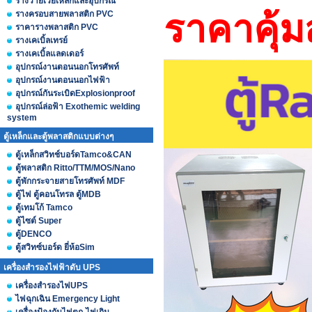
รางวายเวย์เหล็กและอุปกรณ์
ราคาคุ้ม
รางครอบสายพลาสติก PVC
ราคารางพลาสติก PVC
รางเคเบิ้ลเทรย์
รางเคเบิ้ลแลดเดอร์
อุปกรณ์งานตอนนอกโทรศัพท์
อุปกรณ์งานตอนนอกไฟฟ้า
อุปกรณ์กันระเบิดExplosionproof
อุปกรณ์ล่อฟ้า Exothemic welding
system
ตู้เหล็กและตู้พลาสติกแบบต่างๆ
ตู้เหล็กสวิทช์บอร์ดTamco&CAN
ตู้พลาสติก Ritto/TTM/MOS/Nano
ตู้พักกระจายสายโทรศัพท์ MDF
ตู้ไฟ ตู้คอนโทรล ตู้MDB
ตู้เทมโก้ Tamco
ตู้ไซต์ Super
ตู้DENCO
ตู้สวิทซ์บอร์ด ยี่ห้อSim
เครื่องสำรองไฟฟ้าดับ UPS
เครื่องสำรองไฟUPS
ไฟฉุกเฉิน Emergency Light