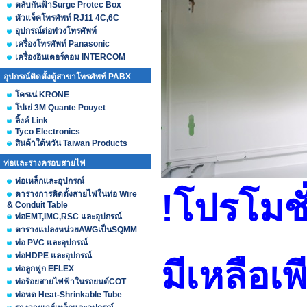
ตลับกันฟ้าSurge Protec Box
หัวแจ็คโทรศัพท์ RJ11 4C,6C
อุปกรณ์ต่อพ่วงโทรศัพท์
เครื่องโทรศัพท์ Panasonic
เครื่องอินเตอร์คอม INTERCOM
อุปกรณ์ติดตั้งตู้สาขาโทรศัพท์ PABX
โครเน่ KRONE
โปเย่ 3M Quante Pouyet
ลิ้งค์ Link
Tyco Electronics
สินค้าใต้หวัน Taiwan Products
ท่อและรางครอบสายไฟ
ท่อเหล็กและอุปกรณ์
!โปรโมชั
ตารางการติดตั้งสายไฟในท่อ Wire
& Conduit Table
ท่อEMT,IMC,RSC และอุปกรณ์
ตารางแปลงหน่วยAWGเป็นSQMM
ท่อ PVC และอุปกรณ์
ท่อHDPE และอุปกรณ์
มีเหลือ
ท่อลูกฟูก EFLEX
ท่อร้อยสายไฟฟ้าในรถยนต์COT
ท่อหด Heat-Shrinkable Tube