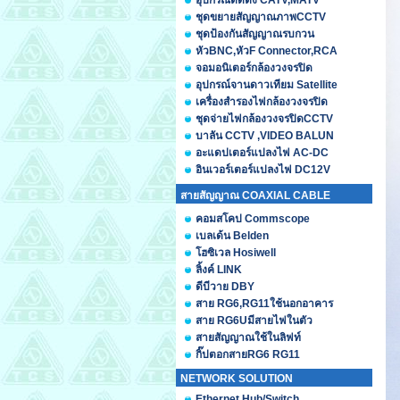
อุปกรณ์ติดตั้ง CATV,MATV
ชุดขยายสัญญาณภาพCCTV
ชุดป้องกันสัญญาณรบกวน
หัวBNC,หัวF Connector,RCA
จอมอนิเตอร์กล้องวงจรปิด
อุปกรณ์จานดาวเทียม Satellite
เครื่องสำรองไฟกล้องวงจรปิด
ชุดจ่ายไฟกล้องวงจรปิดCCTV
บาลัน CCTV ,VIDEO BALUN
อะแดปเตอร์แปลงไฟ AC-DC
อินเวอร์เตอร์แปลงไฟ DC12V
สายสัญญาณ COAXIAL CABLE
คอมสโคป Commscope
เบลเด้น Belden
โฮซิเวล Hosiwell
ลิ้งค์ LINK
ดีบีวาย DBY
สาย RG6,RG11ใช้นอกอาคาร
สาย RG6Uมีสายไฟในตัว
สายสัญญาณใช้ในลิฟท์
กิ๊ปตอกสายRG6 RG11
NETWORK SOLUTION
Ethernet Hub/Switch