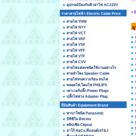
อุปกรณ์ป้องกันฟ้าผ่าไฟ AC220V
« 
ราคาสายไฟฟ้า Electric Cable Price
สายไฟ THW
อ
สายไฟ NYY
สายไฟ VCT
สายไฟ VAF
สายไฟ VSF
สายไฟ VFF
สายไฟ VTF
สายไฟ CVV
สายไฟแต่ละชนิดใช้งานอย่างไร
สายลำโพง Speaker Cable
สายไฟทนความร้อน ทนไฟ
หลอดไฟ,โคมไฟ PHILIPS
เพาเวอร์ปลั๊ก Power Plugs
ปลั๊กไฟพ่วง Adapter Plug
ยี่ห้อสินค้า Equipment Brand
พานาโซนิค Panasonic
บิทิชิโน Bticino
คลิปเซิล Clipsal
ฮาโก้ HaCo,ทีแอนด์เจT&J