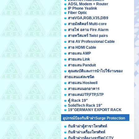
ADSL Modem + Router
IP Phone Yealink
Fiber Optic
สายVGA,RGB,V35,DB9
สายมัลติคอร์ Multi-core
สายไฟ อลาม Fire Alarm
สายทวีสแพร์ Twist pairs
สาย AV Professional Cable
สาย HDMI Cable
สายแลน AMP
สายแลน Link
สายแลน Panduit
คุณสมบัติและการนำไปใช้งานของ
สายแลนแต่ละชนิด
สายแลน Hosiwell
สายแลนนอกอาคาร
สายแลนUTP,FTP,STP
ตู้ Rack 19"
SolidTech Rack 19"
19"GERMANY EXPORT RACK
อุปกรณ์ป้องกันฟ้าผ่าSurge Protection
กันฟ้าผ่าตู้สาขาโทรศัพท์
กันฟ้าผ่าเครื่องโทรศัพท์
กันฟ้าผ่ากล้องวงจรปิดCCTV