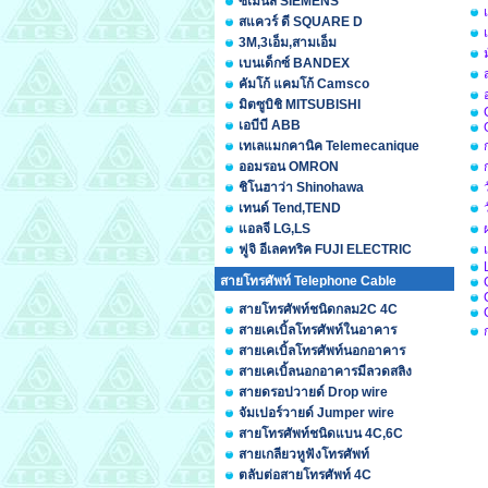
ซีเมนส์ SIEMENS
สแควร์ ดี SQUARE D
3M,3เอ็ม,สามเอ็ม
เบนเด็กซ์ BANDEX
คัมโก้ แคมโก้ Camsco
มิตซูบิชิ MITSUBISHI
เอบีบี ABB
เทเลแมกคานิค Telemecanique
ออมรอน OMRON
ชิโนฮาว่า Shinohawa
เทนด์ Tend,TEND
แอลจี LG,LS
ฟูจิ อีเลคทริค FUJI ELECTRIC
สายโทรศัพท์ Telephone Cable
สายโทรศัพท์ชนิดกลม2C 4C
สายเคเบิ้ลโทรศัพท์ในอาคาร
สายเคเบิ้ลโทรศัพท์นอกอาคาร
สายเคเบิ้ลนอกอาคารมีลวดสลิง
สายดรอปวายด์ Drop wire
จัมเปอร์วายด์ Jumper wire
สายโทรศัพท์ชนิดแบน 4C,6C
สายเกลียวหูฟังโทรศัพท์
ตลับต่อสายโทรศัพท์ 4C