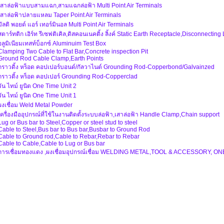
เสาล่อฟ้าแบบสามแฉก,สามแฉกล่อฟ้า Multi Point Air Terminals
เสาล่อฟ้าปลายแหลม Taper Point Air Terminals
มัลติ พอยด์ แอร์ เทอร์มินอล Multi Point Air Terminals
สตาร์ทติก เอิร์ท รีเซฟติเคิล,ดิสคอนเนคติ้ง ลิ้งค์ Static Earth Receptacle,Disconnecting 
อลูมิเนียมเทสท์บ็อกซ์ Aluminuim Test Box
Clamping Two Cable to Flat Bar,Concrete inspection Pit
Ground Rod Cable Clamp,Earth Points
กราวดิ้ง หร็อด คอปเปอร์บอนด์/กัลวาไนต์ Grounding Rod-Copperbond/Galvainzed
กราวดิ้ง หร็อด คอปเปอร์ Grounding Rod-Copperclad
วัน ไทม์ ยูนิต One Time Unit 2
วัน ไทม์ ยูนิต One Time Unit 1
ผงเชื่อม Weld Metal Powder
เครื่องมืออุปกรณ์ที่ใช้ในงานติดตั้งระบบล่อฟ้า,เสาล่อฟ้า Handle Clamp,Chain support
Lug or Bus bar to Steel,Copper or steel stud to steel
Cable to Steel,Bus bar to Bus bar,Busbar to Ground Rod
Cable to Ground rod,Cable to Rebar,Rebar to Rebar
Cable to Cable,Cable to Lug or Bus bar
การเชื่อมทองแดง ,ผงเชื่อมอุปกรณ์เชื่อม WELDING METAL,TOOL & ACCESSORY, O