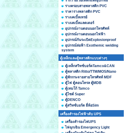
รางวายเวย์เหล็กและอุปกรณ์
รางครอบสายพลาสติก PVC
ราคารางพลาสติก PVC
รางเคเบิ้ลเทรย์
รางเคเบิ้ลแลดเดอร์
อุปกรณ์งานตอนนอกโทรศัพท์
อุปกรณ์งานตอนนอกไฟฟ้า
อุปกรณ์กันระเบิดExplosionproof
อุปกรณ์ล่อฟ้า Exothemic welding
system
ตู้เหล็กและตู้พลาสติกแบบต่างๆ
ตู้เหล็กสวิทช์บอร์ดTamco&CAN
ตู้พลาสติก Ritto/TTM/MOS/Nano
ตู้พักกระจายสายโทรศัพท์ MDF
ตู้ไฟ ตู้คอนโทรล ตู้MDB
ตู้เทมโก้ Tamco
ตู้ไซต์ Super
ตู้DENCO
ตู้สวิทซ์บอร์ด ยี่ห้อSim
เครื่องสำรองไฟฟ้าดับ UPS
เครื่องสำรองไฟUPS
ไฟฉุกเฉิน Emergency Light