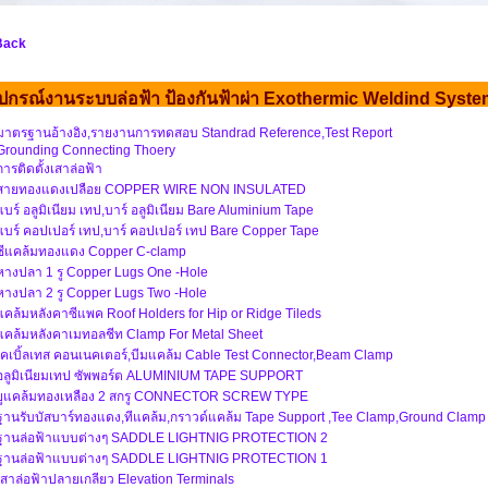
Back
ุปกรณ์งานระบบล่อฟ้า ป้องกันฟ้าผ่า Exothermic Weldind Syst
มาตรฐานอ้างอิง,รายงานการทดสอบ Standrad Reference,Test Report
Grounding Connecting Thoery
การติดตั้งเสาล่อฟ้า
สายทองแดงเปลือย COPPER WIRE NON INSULATED
แบร์ อลูมิเนียม เทป,บาร์ อลูมิเนียม Bare Aluminium Tape
แบร์ คอปเปอร์ เทป,บาร์ คอปเปอร์ เทป Bare Copper Tape
ซีแคล้มทองแดง Copper C-clamp
หางปลา 1 รู Copper Lugs One -Hole
หางปลา 2 รู Copper Lugs Two -Hole
แคล้มหลังคาซีแพค Roof Holders for Hip or Ridge Tileds
แคล้มหลังคาเมทอลชีท Clamp For Metal Sheet
เคเบิ้ลเทส คอนเนคเตอร์,บีมแคล้ม Cable Test Connector,Beam Clamp
อลูมิเนียมเทป ซัพพอร์ต ALUMINIUM TAPE SUPPORT
ยูแคล้มทองเหลือง 2 สกรู CONNECTOR SCREW TYPE
ฐานรับบัสบาร์ทองแดง,ทีแคล้ม,กราวด์แคล้ม Tape Support ,Tee Clamp,Ground Clamp
ฐานล่อฟ้าแบบต่างๆ SADDLE LIGHTNIG PROTECTION 2
ฐานล่อฟ้าแบบต่างๆ SADDLE LIGHTNIG PROTECTION 1
เสาล่อฟ้าปลายเกลียว Elevation Terminals