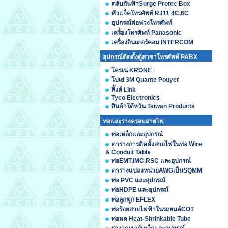
ตลับกันฟ้าSurge Protec Box
หัวแจ็คโทรศัพท์ RJ11 4C,6C
อุปกรณ์ต่อพ่วงโทรศัพท์
เครื่องโทรศัพท์ Panasonic
เครื่องอินเตอร์คอม INTERCOM
อุปกรณ์ติดตั้งตู้สาขาโทรศัพท์ PABX
โครเน่ KRONE
โปเย่ 3M Quante Pouyet
ลิ้งค์ Link
Tyco Electronics
สินค้าใต้หวัน Taiwan Products
ท่อและรางครอบสายไฟ
ท่อเหล็กและอุปกรณ์
ตารางการติดตั้งสายไฟในท่อ Wire
& Conduit Table
ท่อEMT,IMC,RSC และอุปกรณ์
ตารางแปลงหน่วยAWGเป็นSQMM
ท่อ PVC และอุปกรณ์
ท่อHDPE และอุปกรณ์
ท่อลูกฟูก EFLEX
ท่อร้อยสายไฟฟ้าในรถยนต์COT
ท่อหด Heat-Shrinkable Tube