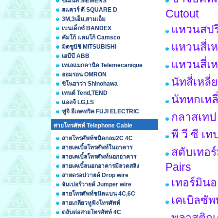
ซีเมนส์ SIEMENS
สแควร์ ดี SQUARE D
Cutout
3M,3เอ็ม,สามเอ็ม
แหวนสปร
เบนเด็กซ์ BANDEX
คัมโก้ แคมโก้ Camsco
แหวนสี่เห
มิตซูบิชิ MITSUBISHI
เอบีบี ABB
แหวนสี่เ
เทเลแมกคานิค Telemecanique
ออมรอน OMRON
นัทสี่เหล
ชิโนฮาว่า Shinohawa
เทนด์ Tend,TEND
นัทหกเหล
แอลจี LG,LS
ฟูจิ อีเลคทริค FUJI ELECTRIC
กลาสเทป 
สายโทรศัพท์ Telephone Cable
พี วี ซี 
สายโทรศัพท์ชนิดกลม2C 4C
สายเคเบิ้ลโทรศัพท์ในอาคาร
สตับเทอร์
สายเคเบิ้ลโทรศัพท์นอกอาคาร
Pairs
สายเคเบิ้ลนอกอาคารมีลวดสลิง
สายดรอปวายด์ Drop wire
เทอร์มินอ
จัมเปอร์วายด์ Jumper wire
สายโทรศัพท์ชนิดแบน 4C,6C
เคเบิลซั
สายเกลียวหูฟังโทรศัพท์
ตลับต่อสายโทรศัพท์ 4C
พลาสติกเ