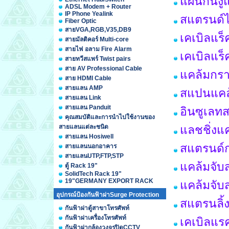
แผ่นกันง
ADSL Modem + Router
IP Phone Yealink
สแตรนด์ไ
Fiber Optic
สายVGA,RGB,V35,DB9
เคเบิลแร
สายมัลติคอร์ Multi-core
สายไฟ อลาม Fire Alarm
เคเบิลแร
สายทวีสแพร์ Twist pairs
สาย AV Professional Cable
แคล้มกรา
สาย HDMI Cable
สายแลน AMP
สแปนแคล้
สายแลน Link
สายแลน Panduit
อินซูเลท
คุณสมบัติและการนำไปใช้งานของ
สายแลนแต่ละชนิด
แลชชิ่งแ
สายแลน Hosiwell
สแตรนด์ก
สายแลนนอกอาคาร
สายแลนUTP,FTP,STP
แคล้มจับ
ตู้ Rack 19"
SolidTech Rack 19"
19"GERMANY EXPORT RACK
แคล้มจับ
อุปกรณ์ป้องกันฟ้าผ่าSurge Protection
สแตรนลิ้ง
กันฟ้าผ่าตู้สาขาโทรศัพท์
กันฟ้าผ่าเครื่องโทรศัพท์
เคเบิลแร
กันฟ้าผ่ากล้องวงจรปิดCCTV