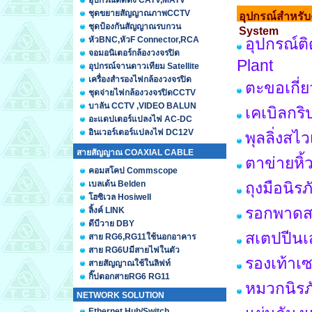
อุปกรณ์ติดตั้ง CATV,MATV
ชุดขยายสัญญาณภาพCCTV
อุปกรณ์สำหรั
ชุดป้องกันสัญญาณรบกวน
System
หัวBNC,หัวF Connector,RCA
อุปกรณ์ต
จอมอนิเตอร์กล้องวงจรปิด
Plant
อุปกรณ์จานดาวเทียม Satellite
เครื่องสำรองไฟกล้องวงจรปิด
ตะขอเกี่
ชุดจ่ายไฟกล้องวงจรปิดCCTV
บาลัน CCTV ,VIDEO BALUN
เคเบิลกร
อะแดปเตอร์แปลงไฟ AC-DC
อินเวอร์เตอร์แปลงไฟ DC12V
พุลลิ่งสไ
สายสัญญาณ COAXIAL CABLE
ตาข่ายหิ้
คอมสโคป Commscope
เบลเด้น Belden
ถุงมือนิร
โฮซิเวล Hosiwell
รอกพาดส
ลิ้งค์ LINK
ดีบีวาย DBY
สเตปปีนเ
สาย RG6,RG11ใช้นอกอาคาร
สาย RG6Uมีสายไฟในตัว
รองเท้าเซ
สายสัญญาณใช้ในลิฟท์
กิ๊ปตอกสายRG6 RG11
หมวกนิรภ
NETWORK SOLUTION
Ethernet Hub/Switch