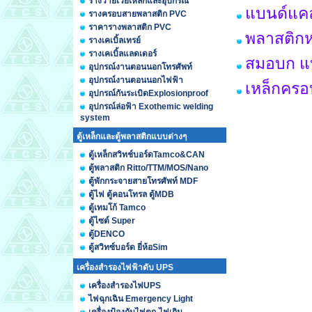
รางวายเวย์เหล็กและอุปกรณ์
แบนด์แคล
รางครอบสายพลาสติก PVC
ราคารางพลาสติก PVC
พลาสติกห
รางเคเบิ้ลเทรย์
รางเคเบิ้ลแลดเดอร์
สมอบก แ
อุปกรณ์งานตอนนอกโทรศัพท์
อุปกรณ์งานตอนนอกไฟฟ้า
เหล็กคร
อุปกรณ์กันระเบิดExplosionproof
อุปกรณ์ล่อฟ้า Exothemic welding
system
ตู้เหล็กและตู้พลาสติกแบบต่างๆ
ตู้เหล็กสวิทช์บอร์ดTamco&CAN
ตู้พลาสติก Ritto/TTM/MOS/Nano
ตู้พักกระจายสายโทรศัพท์ MDF
ตู้ไฟ ตู้คอนโทรล ตู้MDB
ตู้เทมโก้ Tamco
ตู้ไซต์ Super
ตู้DENCO
ตู้สวิทซ์บอร์ด ยี่ห้อSim
เครื่องสำรองไฟฟ้าดับ UPS
เครื่องสำรองไฟUPS
ไฟฉุกเฉิน Emergency Light