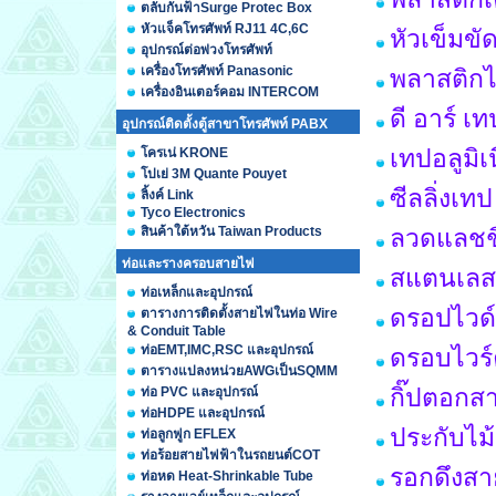
ตลับกันฟ้าSurge Protec Box
หัวแจ็คโทรศัพท์ RJ11 4C,6C
หัวเข็มขั
อุปกรณ์ต่อพ่วงโทรศัพท์
เครื่องโทรศัพท์ Panasonic
พลาสติกได
เครื่องอินเตอร์คอม INTERCOM
ดี อาร์ เ
อุปกรณ์ติดตั้งตู้สาขาโทรศัพท์ PABX
เทปอลูมิ
โครเน่ KRONE
โปเย่ 3M Quante Pouyet
ซีลลิ่งเท
ลิ้งค์ Link
Tyco Electronics
สินค้าใต้หวัน Taiwan Products
ลวดแลชชิ
ท่อและรางครอบสายไฟ
สแตนเลสส
ท่อเหล็กและอุปกรณ์
ดรอปไวด์
ตารางการติดตั้งสายไฟในท่อ Wire
& Conduit Table
ท่อEMT,IMC,RSC และอุปกรณ์
ดรอบไวร์ค
ตารางแปลงหน่วยAWGเป็นSQMM
กิ๊ปตอกสา
ท่อ PVC และอุปกรณ์
ท่อHDPE และอุปกรณ์
ประกับไม
ท่อลูกฟูก EFLEX
ท่อร้อยสายไฟฟ้าในรถยนต์COT
รอกดึงสา
ท่อหด Heat-Shrinkable Tube