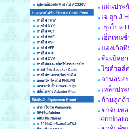
อุปกรณ์ป้องกันฟ้าผ่าไฟ AC220V
แผ่นประก
ราคาสายไฟฟ้า Electric Cable Price
เจ ฮุก J 
สายไฟ THW
ฮุกโบล H
สายไฟ NYY
สายไฟ VCT
เอ็กเทนชั
สายไฟ VAF
สายไฟ VSF
แองเกิลท
สายไฟ VFF
สายไฟ VTF
ทิมเบิลอ
สายไฟ CVV
สายไฟแต่ละชนิดใช้งานอย่างไร
ไซด์วอล์
สายลำโพง Speaker Cable
สายไฟทนความร้อน ทนไฟ
จานสมอบก
หลอดไฟ,โคมไฟ PHILIPS
เพาเวอร์ปลั๊ก Power Plugs
เหล็กประ
ปลั๊กไฟพ่วง Adapter Plug
ก้านลูกถ้ว
ยี่ห้อสินค้า Equipment Brand
พานาโซนิค Panasonic
ขาจับเทอม
บิทิชิโน Bticino
Terminati
คลิปเซิล Clipsal
ฮาโก้ HaCo,ทีแอนด์เจT&J
ขาจับคัทเ