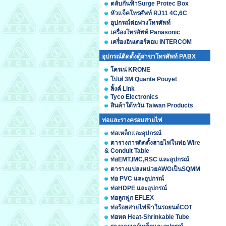
ตลับกันฟ้าSurge Protec Box
หัวแจ็คโทรศัพท์ RJ11 4C,6C
อุปกรณ์ต่อพ่วงโทรศัพท์
เครื่องโทรศัพท์ Panasonic
เครื่องอินเตอร์คอม INTERCOM
อุปกรณ์ติดตั้งตู้สาขาโทรศัพท์ PABX
โครเน่ KRONE
โปเย่ 3M Quante Pouyet
ลิ้งค์ Link
Tyco Electronics
สินค้าใต้หวัน Taiwan Products
ท่อและรางครอบสายไฟ
ท่อเหล็กและอุปกรณ์
ตารางการติดตั้งสายไฟในท่อ Wire
& Conduit Table
ท่อEMT,IMC,RSC และอุปกรณ์
ตารางแปลงหน่วยAWGเป็นSQMM
ท่อ PVC และอุปกรณ์
ท่อHDPE และอุปกรณ์
ท่อลูกฟูก EFLEX
ท่อร้อยสายไฟฟ้าในรถยนต์COT
ท่อหด Heat-Shrinkable Tube