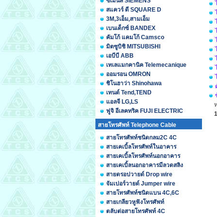
ซีเมนส์ SIEMENS
สแควร์ ดี SQUARE D
3M,3เอ็ม,สามเอ็ม
เบนเด็กซ์ BANDEX
คัมโก้ แคมโก้ Camsco
มิตซูบิชิ MITSUBISHI
เอบีบี ABB
เทเลแมกคานิค Telemecanique
ออมรอน OMRON
ชิโนฮาว่า Shinohawa
เทนด์ Tend,TEND
แอลจี LG,LS
ห
ฟูจิ อีเลคทริค FUJI ELECTRIC
สายโทรศัพท์ Telephone Cable
สายโทรศัพท์ชนิดกลม2C 4C
สายเคเบิ้ลโทรศัพท์ในอาคาร
สายเคเบิ้ลโทรศัพท์นอกอาคาร
สายเคเบิ้ลนอกอาคารมีลวดสลิง
สายดรอปวายด์ Drop wire
จัมเปอร์วายด์ Jumper wire
สายโทรศัพท์ชนิดแบน 4C,6C
สายเกลียวหูฟังโทรศัพท์
ตลับต่อสายโทรศัพท์ 4C