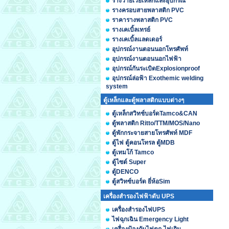
รางวายเวย์เหล็กและอุปกรณ์
รางครอบสายพลาสติก PVC
ราคารางพลาสติก PVC
รางเคเบิ้ลเทรย์
รางเคเบิ้ลแลดเดอร์
อุปกรณ์งานตอนนอกโทรศัพท์
อุปกรณ์งานตอนนอกไฟฟ้า
อุปกรณ์กันระเบิดExplosionproof
อุปกรณ์ล่อฟ้า Exothemic welding
system
ตู้เหล็กและตู้พลาสติกแบบต่างๆ
ตู้เหล็กสวิทช์บอร์ดTamco&CAN
ตู้พลาสติก Ritto/TTM/MOS/Nano
ตู้พักกระจายสายโทรศัพท์ MDF
ตู้ไฟ ตู้คอนโทรล ตู้MDB
ตู้เทมโก้ Tamco
ตู้ไซต์ Super
ตู้DENCO
ตู้สวิทซ์บอร์ด ยี่ห้อSim
เครื่องสำรองไฟฟ้าดับ UPS
เครื่องสำรองไฟUPS
ไฟฉุกเฉิน Emergency Light