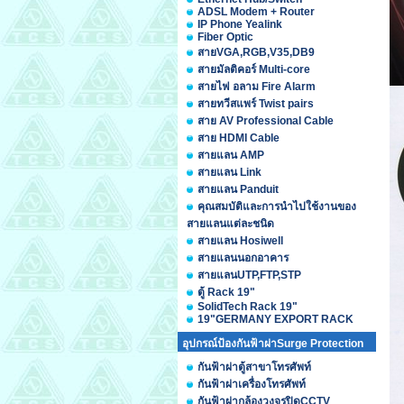
ADSL Modem + Router
IP Phone Yealink
Fiber Optic
สายVGA,RGB,V35,DB9
สายมัลติคอร์ Multi-core
สายไฟ อลาม Fire Alarm
สายทวีสแพร์ Twist pairs
สาย AV Professional Cable
สาย HDMI Cable
สายแลน AMP
สายแลน Link
สายแลน Panduit
คุณสมบัติและการนำไปใช้งานของ
สายแลนแต่ละชนิด
สายแลน Hosiwell
สายแลนนอกอาคาร
สายแลนUTP,FTP,STP
ตู้ Rack 19"
SolidTech Rack 19"
19"GERMANY EXPORT RACK
อุปกรณ์ป้องกันฟ้าผ่าSurge Protection
กันฟ้าผ่าตู้สาขาโทรศัพท์
กันฟ้าผ่าเครื่องโทรศัพท์
กันฟ้าผ่ากล้องวงจรปิดCCTV