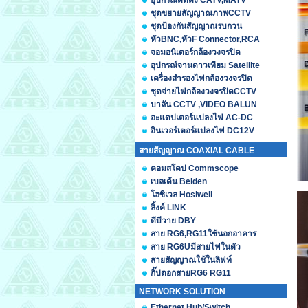
อุปกรณ์ติดตั้ง CATV,MATV
ชุดขยายสัญญาณภาพCCTV
ชุดป้องกันสัญญาณรบกวน
หัวBNC,หัวF Connector,RCA
จอมอนิเตอร์กล้องวงจรปิด
อุปกรณ์จานดาวเทียม Satellite
เครื่องสำรองไฟกล้องวงจรปิด
ชุดจ่ายไฟกล้องวงจรปิดCCTV
บาลัน CCTV ,VIDEO BALUN
อะแดปเตอร์แปลงไฟ AC-DC
อินเวอร์เตอร์แปลงไฟ DC12V
สายสัญญาณ COAXIAL CABLE
คอมสโคป Commscope
เบลเด้น Belden
โฮซิเวล Hosiwell
ลิ้งค์ LINK
ดีบีวาย DBY
สาย RG6,RG11ใช้นอกอาคาร
สาย RG6Uมีสายไฟในตัว
สายสัญญาณใช้ในลิฟท์
กิ๊ปตอกสายRG6 RG11
NETWORK SOLUTION
Ethernet Hub/Switch