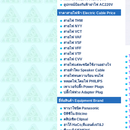
อุปกรณ์ป้องกันฟ้าผ่าไฟ AC220V
ราคาสายไฟฟ้า Electric Cable Price
สายไฟ THW
สายไฟ NYY
สายไฟ VCT
สายไฟ VAF
สายไฟ VSF
สายไฟ VFF
สายไฟ VTF
สายไฟ CVV
สายไฟแต่ละชนิดใช้งานอย่างไร
สายลำโพง Speaker Cable
สายไฟทนความร้อน ทนไฟ
หลอดไฟ,โคมไฟ PHILIPS
เพาเวอร์ปลั๊ก Power Plugs
ปลั๊กไฟพ่วง Adapter Plug
ยี่ห้อสินค้า Equipment Brand
พานาโซนิค Panasonic
บิทิชิโน Bticino
คลิปเซิล Clipsal
ฮาโก้ HaCo,ทีแอนด์เจT&J