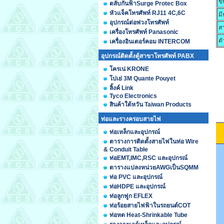
ข
ตลับกันฟ้าSurge Protec Box
หัวแจ็คโทรศัพท์ RJ11 4C,6C
ม
อุปกรณ์ต่อพ่วงโทรศัพท์
สา
เครื่องโทรศัพท์ Panasonic
ตั
เครื่องอินเตอร์คอม INTERCOM
อุปกรณ์ติดตั้งตู้สาขาโทรศัพท์ PABX
โครเน่ KRONE
โปเย่ 3M Quante Pouyet
ลิ้งค์ Link
Tyco Electronics
สินค้าใต้หวัน Taiwan Products
ท่อและรางครอบสายไฟ
ท่อเหล็กและอุปกรณ์
ตารางการติดตั้งสายไฟในท่อ Wire
& Conduit Table
ท่อEMT,IMC,RSC และอุปกรณ์
ตารางแปลงหน่วยAWGเป็นSQMM
ท่อ PVC และอุปกรณ์
ท่อHDPE และอุปกรณ์
ท่อลูกฟูก EFLEX
ท่อร้อยสายไฟฟ้าในรถยนต์COT
ท่อหด Heat-Shrinkable Tube