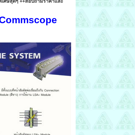
ิเศษสุดๆ ++สอบถามราคาและ
Commscope