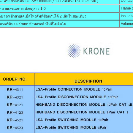
Contact
นาดของเทอร์มินอล LSA+ module(ยาว 123xหนา18x ลึก 39 มม.)
Flame p
ีหมายเลขแสดงแต่ละคู่สาย 1-0
Insulat
มารถเข้าสายเคเบิ้ลโทรศัพท์ซ้อนกันได้ 2 เส้นในช่องเดียว
Volume 
วเทอร์มินอล Krone ทำพลาสติกไม่ที่ไม่ติดไฟ