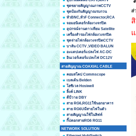
อุปกรณ์ติดตั้ง CATV,MATV
ชุดขยายสัญญาณภาพCCTV
ส่
ชุดป้องกันสัญญาณรบกวน
หัวBNC,หัวF Connector,RCA
ส
จอมอนิเตอร์กล้องวงจรปิด
อุปกรณ์จานดาวเทียม Satellite
แ
เครื่องสำรองไฟกล้องวงจรปิด
ชุดจ่ายไฟกล้องวงจรปิดCCTV
บาลัน CCTV ,VIDEO BALUN
อะแดปเตอร์แปลงไฟ AC-DC
อินเวอร์เตอร์แปลงไฟ DC12V
สายสัญญาณ COAXIAL CABLE
คอมสโคป Commscope
เบลเด้น Belden
โฮซิเวล Hosiwell
ลิ้งค์ LINK
ดีบีวาย DBY
สาย RG6,RG11ใช้นอกอาคาร
สาย RG6Uมีสายไฟในตัว
สายสัญญาณใช้ในลิฟท์
กิ๊ปตอกสายRG6 RG11
NETWORK SOLUTION
Ethernet Hub/Switch