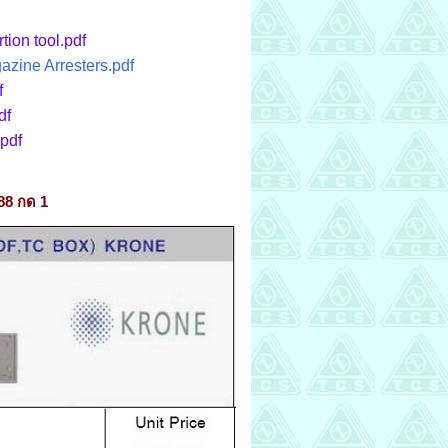
tion tool.pdf
azine Arresters.pdf
f
df
pdf
88 กด 1