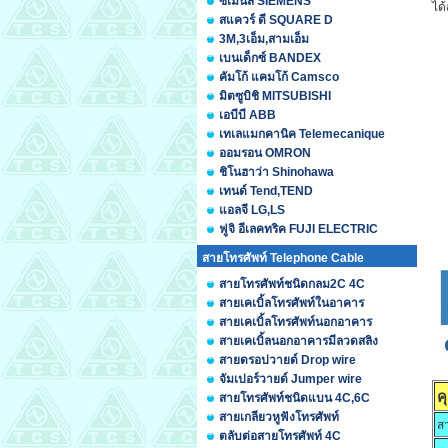
ซีเมนส์ SIEMENS
ได
สแควร์ ดี SQUARE D
3M,3เอ็ม,สามเอ็ม
เบนเด็กซ์ BANDEX
คัมโก้ แคมโก้ Camsco
มิตซูบิชิ MITSUBISHI
เอบีบี ABB
เทเลแมกคานิค Telemecanique
ออมรอน OMRON
ชิโนฮาว่า Shinohawa
เทนด์ Tend,TEND
แอลจี LG,LS
ฟูจิ อีเลคทริค FUJI ELECTRIC
สายโทรศัพท์ Telephone Cable
สายโทรศัพท์ชนิดกลม2C 4C
สายเคเบิ้ลโทรศัพท์ในอาคาร
สายเคเบิ้ลโทรศัพท์นอกอาคาร
สายเคเบิ้ลนอกอาคารมีลวดสลิง
สายดรอปวายด์ Drop wire
จัมเปอร์วายด์ Jumper wire
ค
สายโทรศัพท์ชนิดแบน 4C,6C
สายเกลียวหูฟังโทรศัพท์
สา
ตลับต่อสายโทรศัพท์ 4C