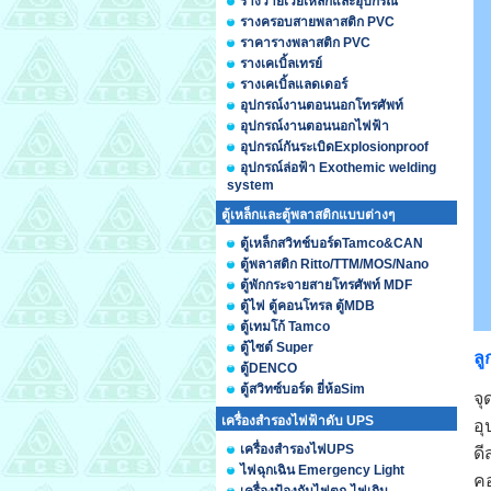
รางวายเวย์เหล็กและอุปกรณ์
รางครอบสายพลาสติก PVC
ราคารางพลาสติก PVC
รางเคเบิ้ลเทรย์
รางเคเบิ้ลแลดเดอร์
อุปกรณ์งานตอนนอกโทรศัพท์
อุปกรณ์งานตอนนอกไฟฟ้า
อุปกรณ์กันระเบิดExplosionproof
อุปกรณ์ล่อฟ้า Exothemic welding
system
ตู้เหล็กและตู้พลาสติกแบบต่างๆ
ตู้เหล็กสวิทช์บอร์ดTamco&CAN
ตู้พลาสติก Ritto/TTM/MOS/Nano
ตู้พักกระจายสายโทรศัพท์ MDF
ตู้ไฟ ตู้คอนโทรล ตู้MDB
ตู้เทมโก้ Tamco
ตู้ไซต์ Super
ลู
ตู้DENCO
ตู้สวิทซ์บอร์ด ยี่ห้อSim
จุ
เครื่องสำรองไฟฟ้าดับ UPS
อุ
เครื่องสำรองไฟUPS
ดี
ไฟฉุกเฉิน Emergency Light
คอ