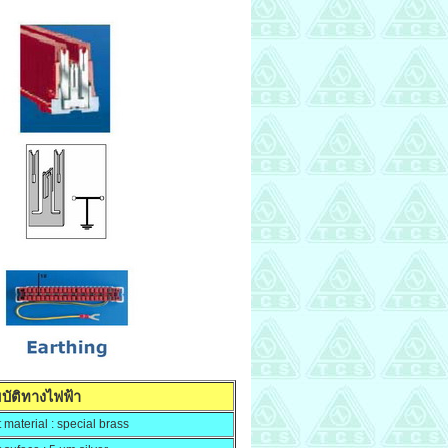
บัติทางไฟฟ้า
 material : special brass