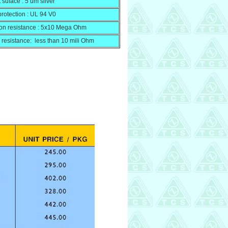
 suface : 5 um silver
rotection : UL 94 V0
ion resistance : 5x10 Mega Ohm
resistance: less than 10 mili Ohm