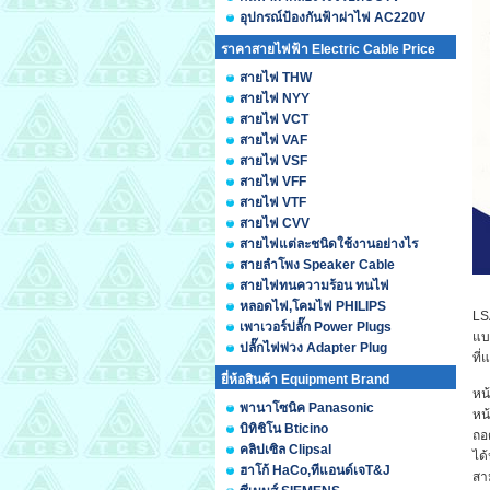
อุปกรณ์ป้องกันฟ้าผ่าไฟ AC220V
ราคาสายไฟฟ้า Electric Cable Price
สายไฟ THW
สายไฟ NYY
สายไฟ VCT
สายไฟ VAF
สายไฟ VSF
สายไฟ VFF
สายไฟ VTF
สายไฟ CVV
สายไฟแต่ละชนิดใช้งานอย่างไร
สายลำโพง Speaker Cable
สายไฟทนความร้อน ทนไฟ
หลอดไฟ,โคมไฟ PHILIPS
LS
เพาเวอร์ปลั๊ก Power Plugs
แบ
ปลั๊กไฟพ่วง Adapter Plug
ที
ยี่ห้อสินค้า Equipment Brand
หน
พานาโซนิค Panasonic
หน
บิทิชิโน Bticino
ถอ
คลิปเซิล Clipsal
ได
ฮาโก้ HaCo,ทีแอนด์เจT&J
สา