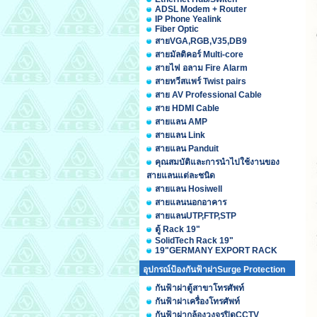
ADSL Modem + Router
IP Phone Yealink
Fiber Optic
สายVGA,RGB,V35,DB9
สายมัลติคอร์ Multi-core
สายไฟ อลาม Fire Alarm
สายทวีสแพร์ Twist pairs
สาย AV Professional Cable
สาย HDMI Cable
สายแลน AMP
สายแลน Link
สายแลน Panduit
คุณสมบัติและการนำไปใช้งานของ
สายแลนแต่ละชนิด
สายแลน Hosiwell
สายแลนนอกอาคาร
สายแลนUTP,FTP,STP
ตู้ Rack 19"
SolidTech Rack 19"
19"GERMANY EXPORT RACK
อุปกรณ์ป้องกันฟ้าผ่าSurge Protection
กันฟ้าผ่าตู้สาขาโทรศัพท์
กันฟ้าผ่าเครื่องโทรศัพท์
กันฟ้าผ่ากล้องวงจรปิดCCTV