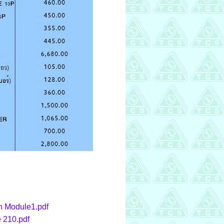
n Module1.pdf
 210.pdf